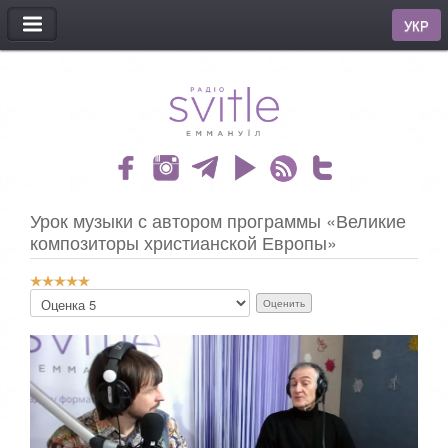
МЕНЮ
УКР
Урок музыки с автором программы «Великие
композиторы христианской Европы»
Р
П
е
о
й
ж
т
а
и
л
н
у
г
й
:
с
т