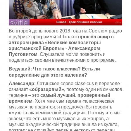
5
а
,
о
/
ц
е
5
н
Во второй день нового 2018 года на Светлом радио
и
в рубрике программы «Школа»
прошёл эфир с
т
автором цикла «Великие композиторы
е
христианской Европы» - Александром
Пустовитом
. Слушатели могли позвонить и
поделиться своими впечатлениями о программе.
Ведущий: Что такое классика? Есть ли
определение для этого явления?
Александр
: Латинское слово classicus в переводе
означает
«образцовый»
, поэтому один из смыслов
термина – это
самый лучший, проверенный
временем
. Хотя мне сам термин «классическая
музыка» не нравится, я предпочёл бы говорить
«музыка академической традиции». Потому что мы
знаем, что есть много музыкальных жанров, а
музыка академической традиции вышла из культа,
поэтому не случайно первые несколько передач