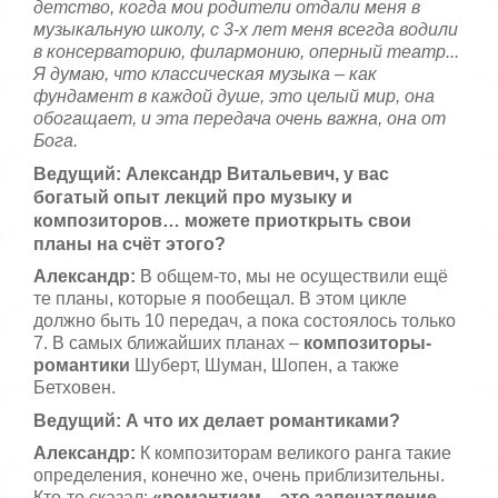
детство, когда мои родители отдали меня в
музыкальную школу, с 3-х лет меня всегда водили
в консерваторию, филармонию, оперный театр...
Я думаю, что классическая музыка – как
фундамент в каждой душе, это целый мир, она
обогащает, и эта передача очень важна, она от
Бога.
Ведущий: Александр Витальевич, у вас
богатый опыт лекций про музыку и
композиторов… можете приоткрыть свои
планы на счёт этого?
Александр:
В общем-то, мы не осуществили ещё
те планы, которые я пообещал. В этом цикле
должно быть 10 передач, а пока состоялось только
7. В самых ближайших планах –
композиторы-
романтики
Шуберт, Шуман, Шопен, а также
Бетховен.
Ведущий: А что их делает романтиками?
Александр:
К композиторам великого ранга такие
определения, конечно же, очень приблизительны.
Кто-то сказал:
«романтизм – это запечатление