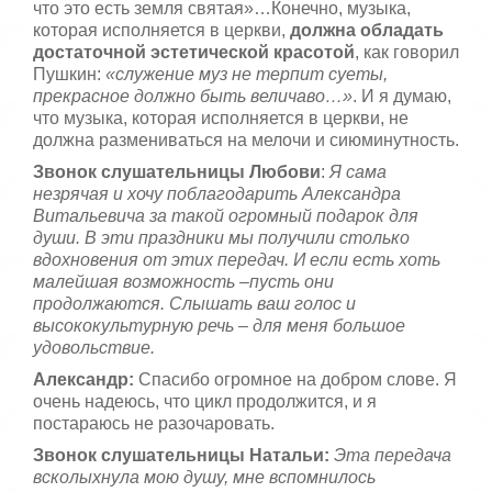
что это есть земля святая»…Конечно, музыка,
которая исполняется в церкви,
должна обладать
достаточной эстетической красотой
, как говорил
Пушкин:
«служение муз не терпит суеты,
прекрасное должно быть величаво…»
. И я думаю,
что музыка, которая исполняется в церкви, не
должна размениваться на мелочи и сиюминутность.
Звонок слушательницы Любови
:
Я сама
незрячая и хочу поблагодарить Александра
Витальевича за такой огромный подарок для
души. В эти праздники мы получили столько
вдохновения от этих передач. И если есть хоть
малейшая возможность –пусть они
продолжаются. Слышать ваш голос и
высококультурную речь – для меня большое
удовольствие.
Александр:
Спасибо огромное на добром слове. Я
очень надеюсь, что цикл продолжится, и я
постараюсь не разочаровать.
Звонок слушательницы Натальи:
Эта передача
всколыхнула мою душу, мне вспомнилось