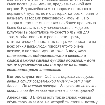
были посвящены музыке, предназначенной для
церкви. В дальнейшем мы говорили не только о
церковной музыке, но и о авторах, которых принято
называть авторами классической музыки… Но
говоря о термине «классика» наиболее правильно
было бы сказать так: у человечества в ходе его
культуры выработалось множество языков для
того, чтобы говорить о реальности – речь,
математический язык, язык танца, живописи – и на
всех этих языках люди говорят что-то очень
важное, и на языке музыки тоже. А
тех, кто
высказались содержательно и сказали о
самом важном самым лучшим образом, – вот
этих музыкантов мы и в праве называть
композиторами-классиками
.
Вопрос слушателя:
Сейчас в церквях лидируют
веяния стиля современной музыки – рэп и так
далее… По мнению автора – допустимо ли такое
исполнение духовного текста в стенах церкви?
Александр:
В Библии есть такие слова: «сними
обувь твою на земле, на которой ты стоишь, потому