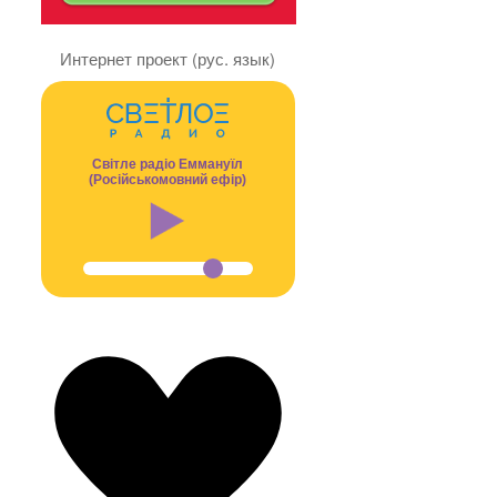
Интернет проект (рус. язык)
Світле радіо Еммануїл
(Російськомовний ефір)