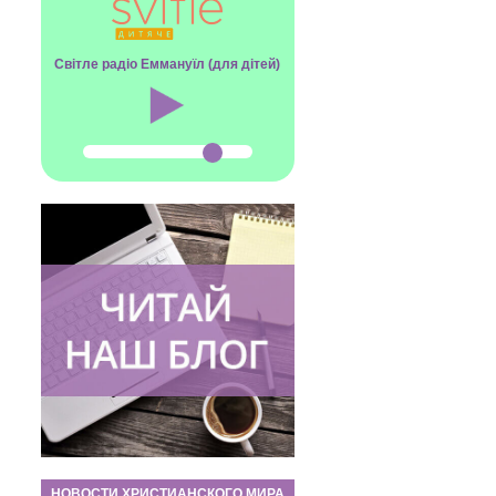
Світле радіо Еммануїл (для дітей)
НОВОСТИ ХРИСТИАНСКОГО МИРА