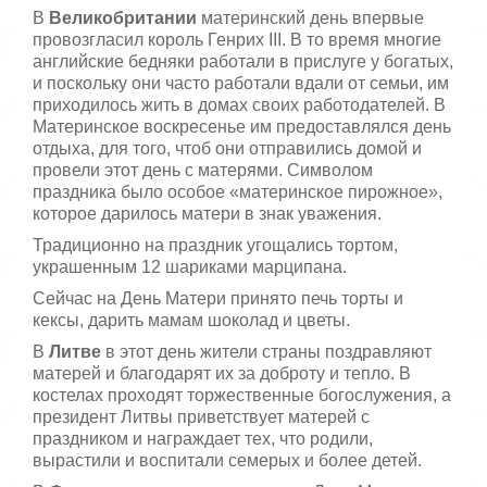
В
Великобритании
материнский день впервые
провозгласил король Генрих ІІІ. В то время многие
английские бедняки работали в прислуге у богатых,
и поскольку они часто работали вдали от семьи, им
приходилось жить в домах своих работодателей. В
Материнское воскресенье им предоставлялся день
отдыха, для того, чтоб они отправились домой и
провели этот день с матерями. Символом
праздника было особое «материнское пирожное»,
которое дарилось матери в знак уважения.
Традиционно на праздник угощались тортом,
украшенным 12 шариками марципана.
Сейчас на День Матери принято печь торты и
кексы, дарить мамам шоколад и цветы.
В
Литве
в этот день жители страны поздравляют
матерей и благодарят их за доброту и тепло. В
костелах проходят торжественные богослужения, а
президент Литвы приветствует матерей с
праздником и награждает тех, что родили,
вырастили и воспитали семерых и более детей.