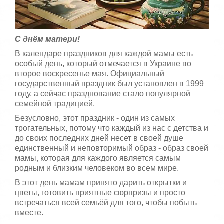
,
о
/
ц
е
5
н
С днём ​​матери!
и
В календаре праздников для каждой мамы есть
т
особый день, который отмечается в Украине во
е
второе воскресенье мая. Официальный
государственный праздник был установлен в 1999
году, а сейчас празднование стало популярной
семейной традицией.
Безусловно, этот праздник - один из самых
трогательных, потому что каждый из нас с детства и
до своих последних дней несет в своей душе
единственный и неповторимый образ - образ своей
мамы, которая для каждого является самым
родным и близким человеком во всем мире.
В этот день мамам принято дарить открытки и
цветы, готовить приятные сюрпризы и просто
встречаться всей семьёй для того, чтобы побыть
вместе.