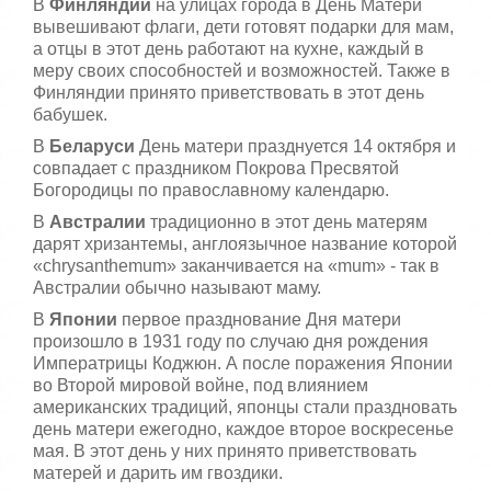
В
Финляндии
на улицах города в День Матери
вывешивают флаги, дети готовят подарки для мам,
а отцы в этот день работают на кухне, каждый в
меру своих способностей и возможностей. Также в
Финляндии принято приветствовать в этот день
бабушек.
В
Беларуси
День матери празднуется 14 октября и
совпадает с праздником Покрова Пресвятой
Богородицы по православному календарю.
В
Австралии
традиционно в этот день матерям
дарят хризантемы, англоязычное название которой
«chrysanthemum» заканчивается на «mum» - так в
Австралии обычно называют маму.
В
Японии
первое празднование Дня матери
произошло в 1931 году по случаю дня рождения
Императрицы Коджюн. А после поражения Японии
во Второй мировой войне, под влиянием
американских традиций, японцы стали праздновать
день матери ежегодно, каждое второе воскресенье
мая. В этот день у них принято приветствовать
матерей и дарить им гвоздики.