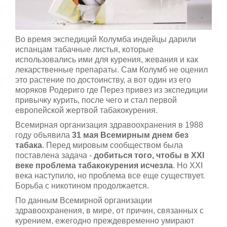
,
о
/
ц
е
5
Во время экспедиций Колумба индейцы дарили
н
и
испанцам табачные листья, которые
т
использовались ими для курения, жевания и как
е
лекарственные препараты. Сам Колумб не оценил
это растение по достоинству, а вот один из его
моряков Родериго где Перез привез из экспедиции
привычку курить, после чего и стал первой
европейской жертвой табакокурения.
Всемирная организация здравоохранения в 1988
году объявила
31 мая Всемирным днем ​​без
табака
. Перед мировым сообществом была
поставлена ​​задача -
добиться того, чтобы в XXI
веке проблема табакокурения исчезла
. Но XXI
века наступило, но проблема все еще существует.
Борьба с никотином продолжается.
По данным Всемирной организации
здравоохранения, в мире, от причин, связанных с
курением, ежегодно преждевременно умирают