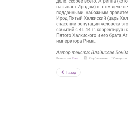
деле, скорее всего, Агриппа (кот
называет Иродом) в этом деле н
подданными, набожным правителе
Ирод Пятый Халкиский (царь Халки
спасении репутации человека эт
событий с 41-44 гг. корректируя 
Пятого Халкиского и его брата 
императора Рима.
Автор текста: Владислав Бонд
Категория:
Блог
Опубликовано: 17 августа
Назад