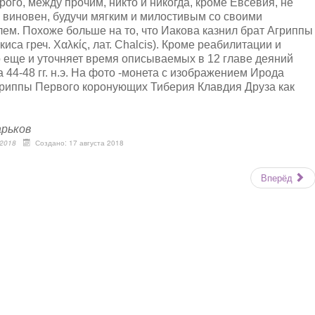
орого, между прочим, никто и никогда, кроме Евсевия, не
е виновен, будучи мягким и милостивым со своими
м. Похоже больше на то, что Иакова казнил брат Агриппы
са греч. Χαλκίς, лат. Chalcis). Кроме реабилитации и
о еще и уточняет время описываемых в 12 главе деяний
на 44-48 гг. н.э. На фото -монета с изображением Ирода
Агриппы Первого коронующих Тиберия Клавдия Друза как
арьков
 2018
Создано: 17 августа 2018
Вперёд