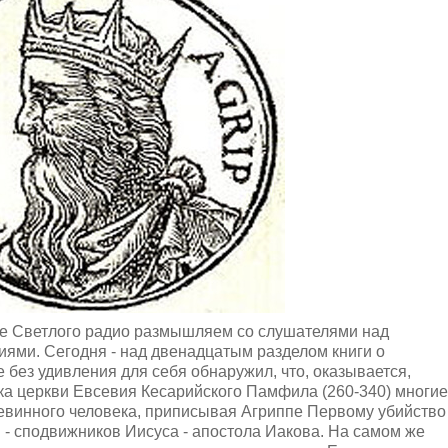
ре Светлого радио размышляем со слушателями над
ями. Сегодня - над двенадцатым разделом книги о
е без удивления для себя обнаружил, что, оказывается,
ика церкви Евсевия Кесарийского Памфила (260-340) многие
евинного человека, приписывая Агриппе Первому убийство
 - сподвижников Иисуса - апостола Иако
ва. На самом же