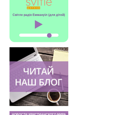
Світле радіо Еммануїл (для дітей)
НОВОСТИ ХРИСТИАНСКОГО МИРА