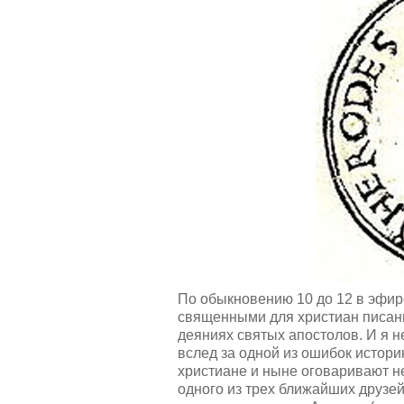
н
у
г
й
:
с
т
5
а
,
о
/
ц
е
5
н
и
т
е
По обыкновению 10 до 12 в эфи
священными для христиан писани
деяниях святых апостолов. И я н
вслед за одной из ошибок истор
христиане и ныне оговаривают н
одного из трех ближайших друзей