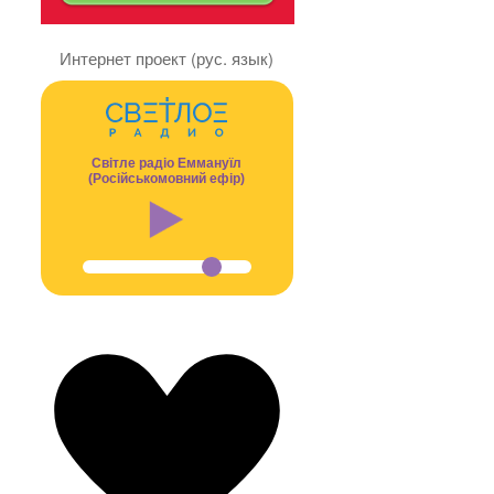
Интернет проект (рус. язык)
Світле радіо Еммануїл
(Російськомовний ефір)