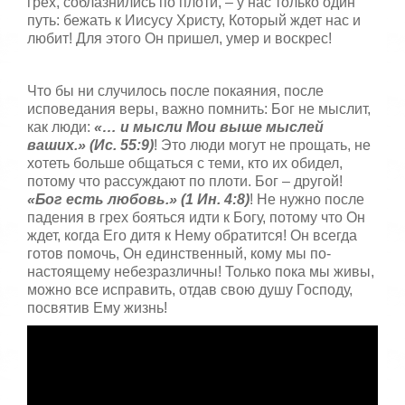
грех, соблазнились по плоти, – у нас только один
путь: бежать к Иисусу Христу, Который ждет нас и
любит! Для этого Он пришел, умер и воскрес!
Что бы ни случилось после покаяния, после
исповедания веры, важно помнить: Бог не мыслит,
как люди:
«… и мысли Мои выше мыслей
ваших.» (Ис. 55:9)
! Это люди могут не прощать, не
хотеть больше общаться с теми, кто их обидел,
потому что рассуждают по плоти. Бог – другой!
«Бог есть любовь.» (1 Ин. 4:8)
! Не нужно после
падения в грех бояться идти к Богу, потому что Он
ждет, когда Его дитя к Нему обратится! Он всегда
готов помочь, Он единственный, кому мы по-
настоящему небезразличны! Только пока мы живы,
можно все исправить, отдав свою душу Господу,
посвятив Ему жизнь!