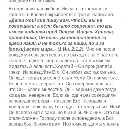
общение со святыми.
Всепрощающая любовь Иисуса – огромная, и
капля Его Крови покрывает все грехи! Написано:
«Дети мои! сие пишу вам, чтобы вы не
согрешали; а если бы кто согрешил, то мы
имеем ходатая пред Отцем, Иисуса Христа,
праведника; Он есть умилостивление за
грехи наши, и не только за наши, но и за
[грехи] всего мира.» (1 Ин. 2:1,2
). Многие после
рождения свыше грешат, но выход есть! У нас есть
счастье, радость, вера, надежда, что мы имеем
Ходатая. А если есть Ходатай – Он прощает все
грехи! Исповедуйте Его, Он любит вас так сильно,
Он ждет, когда вы вернетесь к Нему, Он примет вас.
Верьте в Бога, верьте, что Он совершил для вас,
что Он – благ и милостив, Он – верный даже тогда,
когда мы неверные! Если вы один раз совершили
исповедание веры – назвали Его Господом и
доверили свою душу Господу, – то теперь вы с Ним!
Он всегда был с вами, но вы не были с ним. Это вы
стали ближе к Господу после исповедания, а Бог
всегда был близко к вам! Поэтому, когда мы упали в