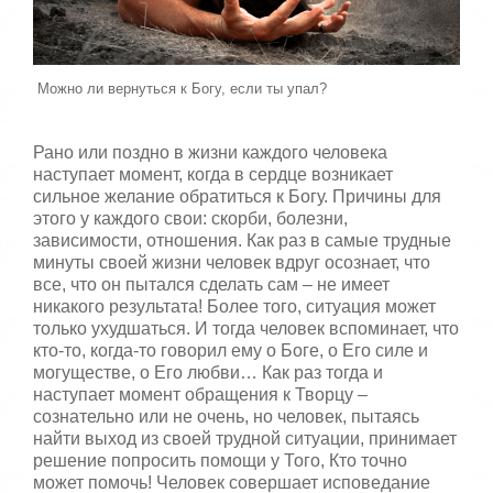
,
о
/
ц
е
5
н
Можно ли вернуться к Богу, если ты упал?
и
т
е
Рано или поздно в жизни каждого человека
наступает момент, когда в сердце возникает
сильное желание обратиться к Богу. Причины для
этого у каждого свои: скорби, болезни,
зависимости, отношения. Как раз в самые трудные
минуты своей жизни человек вдруг осознает, что
все, что он пытался сделать сам – не имеет
никакого результата! Более того, ситуация может
только ухудшаться. И тогда человек вспоминает, что
кто-то, когда-то говорил ему о Боге, о Его силе и
могуществе, о Его любви… Как раз тогда и
наступает момент обращения к Творцу –
сознательно или не очень, но человек, пытаясь
найти выход из своей трудной ситуации, принимает
решение попросить помощи у Того, Кто точно
может помочь! Человек совершает исповедание