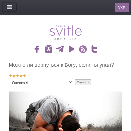
МЕНЮ
УКР
Можно ли вернуться к Богу, если ты упал?
Р
П
е
о
й
ж
т
а
и
л
н
у
г
й
:
с
т
5
а