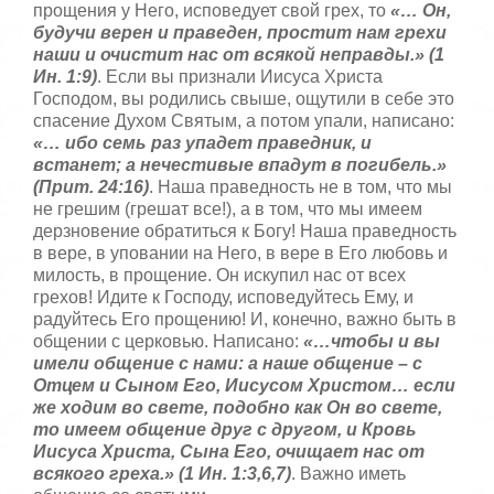
прощения у Него, исповедует свой грех, то
«… Он,
будучи верен и праведен, простит нам грехи
наши и очистит нас от всякой неправды.» (1
Ин. 1:9)
. Если вы признали Иисуса Христа
Господом, вы родились свыше, ощутили в себе это
спасение Духом Святым, а потом упали, написано:
«… ибо семь раз упадет праведник, и
встанет; а нечестивые впадут в погибель.»
(Прит. 24:16)
. Наша праведность не в том, что мы
не грешим (грешат все!), а в том, что мы имеем
дерзновение обратиться к Богу! Наша праведность
в вере, в уповании на Него, в вере в Его любовь и
милость, в прощение. Он искупил нас от всех
грехов! Идите к Господу, исповедуйтесь Ему, и
радуйтесь Его прощению! И, конечно, важно быть в
общении с церковью. Написано:
«…чтобы и вы
имели общение с нами: а наше общение – с
Отцем и Сыном Его, Иисусом Христом… если
же ходим во свете, подобно как Он во свете,
то имеем общение друг с другом, и Кровь
Иисуса Христа, Сына Его, очищает нас от
всякого греха.» (1 Ин. 1:3,6,7)
. Важно иметь