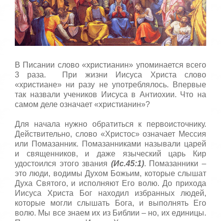
т
а
,
о
ц
е
н
и
В Писании слово «христианин» упоминается всего
т
3 раза. При жизни Иисуса Христа слово
е
«христиане» ни разу не употреблялось. Впервые
так назвали учеников Иисуса в Антиохии. Что на
самом деле означает «христианин»?
Для начала нужно обратиться к первоисточнику.
Действительно, слово «Христос» означает Мессия
или Помазанник. Помазанниками называли царей
и священников, и даже языческий царь Кир
удостоился этого звания
(Ис.45:1)
. Помазанники –
это люди, водимы Духом Божьим, которые слышат
Духа Святого, и исполняют Его волю. До прихода
Иисуса Христа Бог находил избранных людей,
которые могли слышать Бога, и выполнять Его
волю. Мы все знаем их из Библии – но, их единицы.