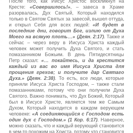
После того, как Иисус Христос воскликнул на
Кресте:
«Совершилось!»
, – завеса в Храме
разорвалась, Дух Святый, Который находился
только в Святом Святых за завесой, вышел оттуда,
и открыл Себя для всех людей:
«И будет в
последние дни, говорит Бог, излию от Духа
Моего на всякую плоть…» (Деян. 2:17)
. Также и
сейчас – через веру в Иисуса Христа каждый
человек может получить Духа Святого, и стать
помазанником Божьим. В день Пятидесятницы
Петр сказал:
«… покайтесь, и да крестится
каждый из вас во имя Иисуса Христа для
прощения грехов; и получите дар Святаго
Духа.» (Деян. 2:38)
. То есть, все люди, которые
приняли Иисуса Христа Господом, – также стали
помазанниками, потому что они получили Духа
Святого. Важно понимать, что Дух Божий, Который
был в Иисусе Христе, является тем же Самым
Духом, Который находится в каждом верующем
человеке:
«А соединяющийся с Господом есть
один дух с Господом.» (1 Кор. 6:17)
. Наверное,
можно сказать, что и каждый верующий становится
в чем-то похожим на Христа, потому что становится