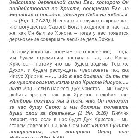
действию державной силы Его, которою Он
воздействовал во Христе, воскресив Его из
мертвых и посадив одесную Себя на небесах,
…» (Еф. 1:17-20)
. И если мы получим откровение,
что могущество Самого Бога находится в нас так
же, как Он был во Христе, – тогда у нас появится
дерзновение совершать великие дела Божьи.
Поэтому, когда мы получим это откровение, – тогда
мы будем стремиться поступать так, как Иисус
Христос – потому что мы будем водимы Тем же
Духом, и будем рассуждать, чувствовать так, как
Иисус Христос –
«… ибо в вас
должны быть те
же чувствования, какие и во Христе Иисусе…»
(Флп. 2:5)
. Если в нас есть Дух Христов, – мы будем
любить братьев так, как Христос полюбил нас:
«Любовь познали мы в том, что Он положил
за нас душу Свою: и мы должны полагать
души свои за братьев.» (1 Ин. 3:16)
. Библия
говорит, что, если в нас будет Дух Христов, – мы
станем совершенны, как Сам Бог:
«Итак будьте
совершенны, как совершен Отец ваш
Небесный.» (Мф. 5:48)
.