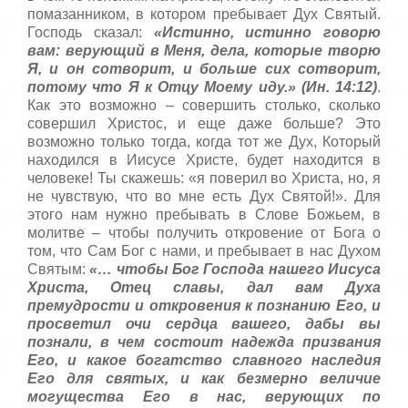
помазанником, в котором пребывает Дух Святый.
Господь сказал:
«Истинно, истинно говорю
вам: верующий в Меня, дела, которые творю
Я, и он сотворит, и больше сих сотворит,
потому что Я к Отцу Моему иду.» (Ин. 14:12)
.
Как это возможно – совершить столько, сколько
совершил Христос, и еще даже больше? Это
возможно только тогда, когда тот же Дух, Который
находился в Иисусе Христе, будет находится в
человеке! Ты скажешь: «я поверил во Христа, но, я
не чувствую, что во мне есть Дух Святой!». Для
этого нам нужно пребывать в Слове Божьем, в
молитве – чтобы получить откровение от Бога о
том, что Сам Бог с нами, и пребывает в нас Духом
Святым:
«… чтобы Бог Господа нашего Иисуса
Христа, Отец славы, дал вам Духа
премудрости и откровения к познанию Его, и
просветил очи сердца вашего, дабы вы
познали, в чем состоит надежда призвания
Его, и какое богатство славного наследия
Его для святых, и как безмерно величие
могущества Его в нас, верующих по