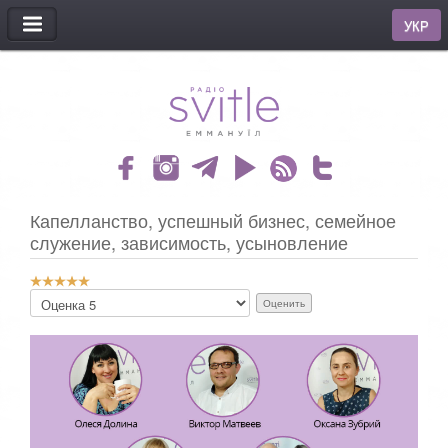
МЕНЮ
УКР
Капелланство, успешный бизнес, семейное
служение, зависимость, усыновление
Р
П
е
о
й
ж
т
а
и
л
н
у
г
й
:
с
т