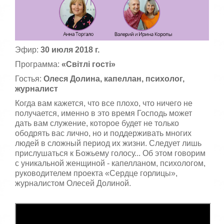
5
а
,
о
/
ц
е
5
Эфир:
30 июля 2018 г.
н
и
Программа:
«Світлі гості»
т
е
Гостья:
Олеся Долина, капеллан, психолог,
журналист
Когда вам кажется, что все плохо, что ничего не
получается, именно в это время Господь может
дать вам служение, которое будет не только
ободрять вас лично, но и поддерживать многих
людей в сложный период их жизни. Следует лишь
прислушаться к Божьему голосу... Об этом говорим
с уникальной женщиной - капелланом, психологом,
руководителем проекта «Сердце горлицы»,
журналистом Олесей Долиной.