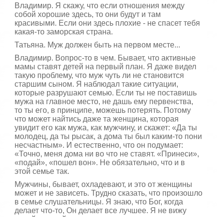
Владимир. Я скажу, что если отношения между
собой хорошие здесь, то они будут и там
красивыми. Если они здесь плохие - не спасет тебя
какая-то заморская страна.
Татьяна. Муж должен быть на первом месте...
Владимир. Вопрос-то в чем. Бывает, что активные
мамы ставят детей на первый план. Я даже видел
такую проблему, что муж чуть ли не становится
старшим сыном. Я наблюдал такие ситуации,
которые разрушают семью. Если ты не поставишь
мужа на главное место, не дашь ему первенства,
то ты его, в принципе, можешь потерять. Потому
что может найтись даже та женщина, которая
увидит его как мужа, как мужчину, и скажет: «Да ты
молодец, да ты рысак, а дома ты был каким-то пони
несчастным». И естественно, что он подумает:
«Точно, меня дома ни во что не ставят. «Принеси»,
«подай», «пошел вон». Не обязательно, что и в
этой семье так.
Мужчины, бывает, охладевают, и это от женщины
может и не зависеть. Трудно сказать, что произошло
в семье слушательницы. Я знаю, что Бог, когда
делает что-то, Он делает все лучшее. Я не вижу