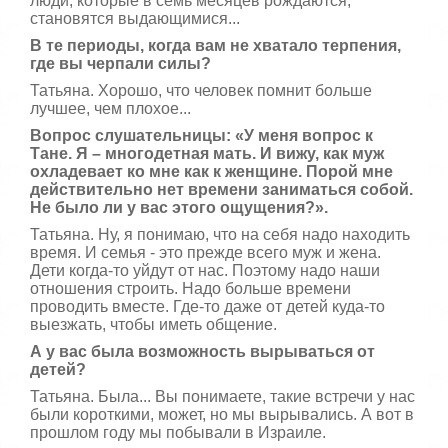
люди, которые в семь месяцев рождаются,
становятся выдающимися...
В те периоды, когда вам не хватало терпения,
где вы черпали силы?
Татьяна. Хорошо, что человек помнит больше
лучшее, чем плохое...
Вопрос слушательницы:
«
У меня вопрос к
Тане. Я – многодетная мать. И вижу, как муж
охладевает ко мне как к женщине. Порой мне
действительно нет времени заниматься собой.
Не было ли у вас этого ощущения?».
Татьяна. Ну, я понимаю, что на себя надо находить
время. И семья - это прежде всего муж и жена.
Дети когда-то уйдут от нас. Поэтому надо наши
отношения строить. Надо больше времени
проводить вместе. Где-то даже от детей куда-то
выезжать, чтобы иметь общение.
А у вас была возможность вырываться от
детей?
Татьяна. Была... Вы понимаете, такие встречи у нас
были короткими, может, но мы вырывались. А вот в
прошлом году мы побывали в Израиле.