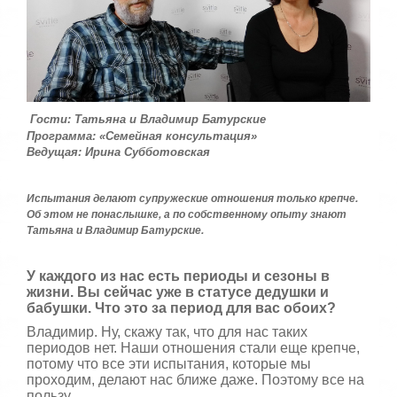
:
с
т
5
а
,
о
/
ц
е
5
н
Гости: Татьяна и Владимир Батурские
и
Программа: «Семейная консультация»
т
Ведущая: Ирина Субботовская
е
Испытания делают супружеские отношения только крепче.
Об этом не понаслышке, а по собственному опыту знают
Татьяна и Владимир Батурские.
У каждого из нас есть периоды и сезоны в
жизни. Вы сейчас уже в статусе дедушки и
бабушки. Что это за период для вас обоих?
Владимир. Ну, скажу так, что для нас таких
периодов нет. Наши отношения стали еще крепче,
потому что все эти испытания, которые мы
проходим, делают нас ближе даже. Поэтому все на
пользу.