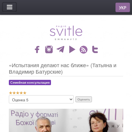
МЕНЮ
УКР
«Испытания делают нас ближе» (Татьяна и
Владимир Батурские)
Семейная консультация
Р
П
е
о
й
ж
т
а
и
л
н
у
г
й