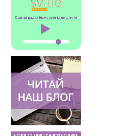
Світле радіо Еммануїл (для дітей)
НОВОСТИ ХРИСТИАНСКОГО МИРА