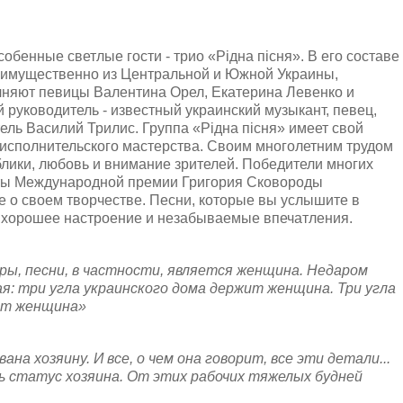
обенные светлые гости - трио «Рідна пісня». В его составе
еимущественно из Центральной и Южной Украины,
няют певицы Валентина Орел, Екатерина Левенко и
руководитель - известный украинский музыкант, певец,
ль Василий Трилис. Группа «Рідна пісня» имеет свой
 исполнительского мастерства. Своим многолетним трудом
блики, любовь и внимание зрителей. Победители многих
аты Международной премии Григория Сковороды
 о своем творчестве. Песни, которые вы услышите в
 хорошее настроение и незабываемые впечатления.
уры, песни, в частности, является женщина. Недаром
я: три угла украинского дома держит женщина. Три угла
жит женщина»
ана хозяину. И все, о чем она говорит, все эти детали...
ь статус хозяина. От этих рабочих тяжелых будней