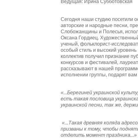
Ведущая: Ирина Субботовская
Сегодня наши студию посетили ос
авторские и народные песни, пр
Слобожанщины и Полесья, испол
Оксана Гордиец. Художественный 
ученый, фольклорист-исследовате
особый стиль и высокий уровень
коллектив получил признание пу
конкурсов и фестивалей, лауре
рассказывают в нашей программе
исполнении группы, подарят вам
«...Берегиней украинской культ
есть такая пословица украинска
украинской песни, так же, дер
«...Такая древняя коляда адресов
призваны к тому, чтобы поднят
отделить момент праздника...»