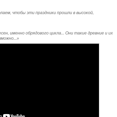
елаем, чтобы эти праздники прошли в высокой,
ен, именно обрядового цикла... Они такие древние и их
зможно...»