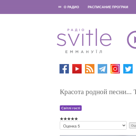
О РАДИО
РАСПИСАНИЕ ПРОГРАМ
Красота родной песни...
Світлі гості
П
о
ж