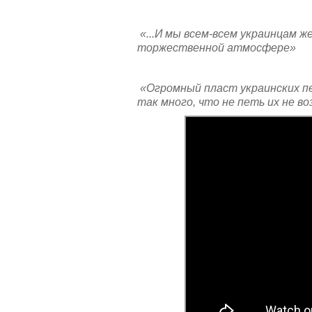
«...И мы всем-всем украинцам ж
торжественной атмосфере»
«Огромный пласт украинских пес
так много, что не петь их не во