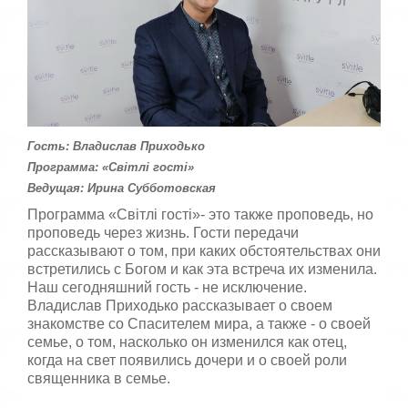
:
с
т
5
а
,
о
/
ц
е
5
н
и
Гость: Владислав Приходько
т
Программа: «Світлі гості»
е
Ведущая: Ирина Субботовская
Программа «Світлі гості»- это также проповедь, но
проповедь через жизнь. Гости передачи
рассказывают о том, при каких обстоятельствах они
встретились с Богом и как эта встреча их изменила.
Наш сегодняшний гость - не исключение.
Владислав Приходько рассказывает о своем
знакомстве со Спасителем мира, а также - о своей
семье, о том, насколько он изменился как отец,
когда на свет появились дочери и о своей роли
священника в семье.