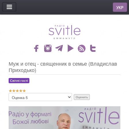
МЕНЮ
УКР
Муж и отец - священник в семье (Владислав
Приходько)
Світлі гості
Р
П
е
о
й
ж
т
а
и
л
н
у
г
й