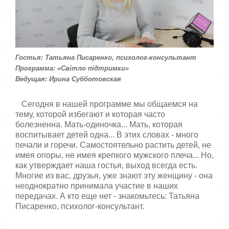
т
5
а
,
о
/
ц
е
5
н
Гостья: Татьяна Писаренко, психолог-консультант
и
Программа: «Світло підтримки»
т
Ведущая: Ирина Субботовская
е
Сегодня в нашей программе мы общаемся на
тему, которой избегают и которая часто
болезненна. Мать-одиночка... Мать, которая
воспитывает детей одна... В этих словах - много
печали и горечи. Самостоятельно растить детей, не
имея опоры, не имея крепкого мужского плеча... Но,
как утверждает наша гостья, выход всегда есть.
Многие из вас, друзья, уже знают эту женщину - она
​​неоднократно принимала участие в наших
передачах. А кто еще нет - знакомьтесь: Татьяна
Писаренко, психолог-консультант.