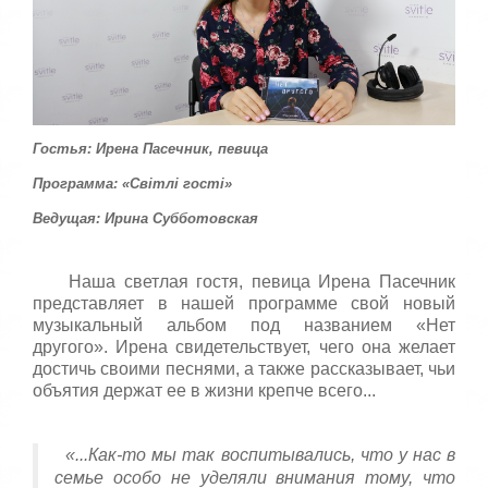
:
с
т
5
а
,
о
/
ц
е
5
н
Гостья: Ирена Пасечник, певица
и
Программа: «Світлі гості»
т
е
Ведущая: Ирина Субботовская
Наша светлая гостя, певица Ирена Пасечник
представляет в нашей программе свой новый
музыкальный альбом под названием «Нет
другого». Ирена свидетельствует, чего она желает
достичь своими песнями, а также рассказывает, чьи
объятия держат ее в жизни крепче всего...
«...Как-то мы так воспитывались, что у нас в
семье особо не уделяли внимания тому, что