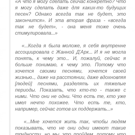
«А что я могу сделать сейчас конкретно? Что
я могу сделать даже для каких-то будущих
песен? Однако всегда так не будет, это
закончится». И эта вторая фраза - «всегда
так не будет», - она
меня
тоже
очень
стимулировала
...
»
«...Когда я была моложе, я себя внутренне
ассоциировала с Жанной Д'Арк... И я не могла
понять, к чему это... И, пожалуй, сейчас я
больше понимаю, к чему это. Потому что
хочется своими песнями, хочется своей
жизнью.., даже на расстоянии, даже вдохновляя
[людей] песнями, разделять их тяжелые
периоды. Показать, что кто-то - также с
ними. Что они не одни. Что есть те, кто уже
имел нечто похожее. Что есть те, кто,
например, сейчас готов их поддержать...»
«...Мне хочется жить так, чтобы людям
показывать, что не они одни имеют такие
трудности, но мы это пройдем, потому что