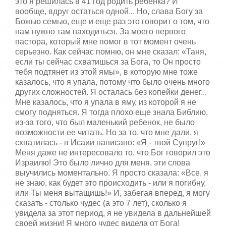
это я решилась в 41 год родить ребенка? И
вообще, вдруг остаться одной... Но, слава Богу за
Божью семью, еще и еще раз это говорит о том, что
нам нужно там находиться. За моего первого
пастора, который мне помог в тот момент очень
серьезно. Как сейчас помню, он мне сказал: «Таня,
если ты сейчас схватишься за Бога, то Он просто
тебя подтянет из этой ямы», в которую мне тоже
казалось, что я упала, потому что было очень много
других сложностей. Я осталась без копейки денег...
Мне казалось, что я упала в яму, из которой я не
смогу подняться. Я тогда плохо еще знала Библию,
из-за того, что был маленький ребенок, не было
возможности ее читать. Но за то, что мне дали, я
схватилась - в Исаии написано: «Я - твой Супруг!»
Меня даже не интересовало то, что Бог говорил это
Израилю! Это было лично для меня, эти слова
выучились моментально. Я просто сказала: «Все, я
не знаю, как будет это происходить - или я погибну,
или Ты меня вытащишь!» И, забегая вперед, я могу
сказать - столько чудес (а это 7 лет), сколько я
увидела за этот период, я не увидела в дальнейшей
своей жизни! Я много чудес видела от Бога!