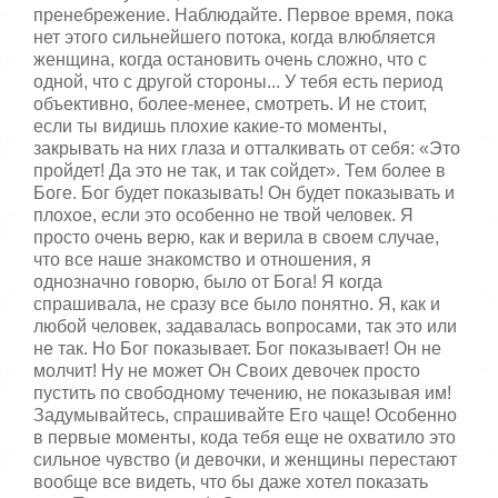
пренебрежение. Наблюдайте. Первое время, пока
нет этого сильнейшего потока, когда влюбляется
женщина, когда остановить очень сложно, что с
одной, что с другой стороны... У тебя есть период
объективно, более-менее, смотреть. И не стоит,
если ты видишь плохие какие-то моменты,
закрывать на них глаза и отталкивать от себя: «Это
пройдет! Да это не так, и так сойдет». Тем более в
Боге. Бог будет показывать! Он будет показывать и
плохое, если это особенно не твой человек. Я
просто очень верю, как и верила в своем случае,
что все наше знакомство и отношения, я
однозначно говорю, было от Бога! Я когда
спрашивала, не сразу все было понятно. Я, как и
любой человек, задавалась вопросами, так это или
не так. Но Бог показывает. Бог показывает! Он не
молчит! Ну не может Он Своих девочек просто
пустить по свободному течению, не показывая им!
Задумывайтесь, спрашивайте Его чаще! Особенно
в первые моменты, кода тебя еще не охватило это
сильное чувство (и девочки, и женщины перестают
вообще все видеть, что бы даже хотел показать