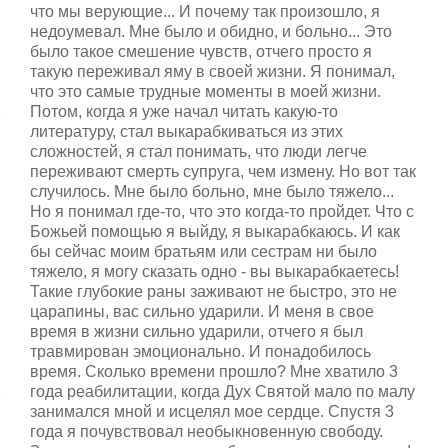
что мы верующие... И почему так произошло, я
недоумевал. Мне было и обидно, и больно... Это
было такое смешение чувств, отчего просто я
такую переживал яму в своей жизни. Я понимал,
что это самые трудные моменты в моей жизни.
Потом, когда я уже начал читать какую-то
литературу, стал выкарабкиваться из этих
сложностей, я стал понимать, что люди легче
переживают смерть супруга, чем измену. Но вот так
случилось. Мне было больно, мне было тяжело...
Но я понимал где-то, что это когда-то пройдет. Что с
Божьей помощью я выйду, я выкарабкаюсь. И как
бы сейчас моим братьям или сестрам ни было
тяжело, я могу сказать одно - вы выкарабкаетесь!
Такие глубокие раны заживают не быстро, это не
царапины, вас сильно ударили. И меня в свое
время в жизни сильно ударили, отчего я был
травмирован эмоционально. И понадобилось
время. Сколько времени прошло? Мне хватило 3
года реабилитации, когда Дух Святой мало по малу
занимался мной и исцелял мое сердце. Спустя 3
года я почувствовал необыкновенную свободу.