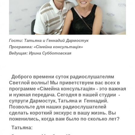
:
с
т
5
а
,
о
/
ц
е
5
н
Гости: Татьяна и Геннадий Дармостук
и
Программа: «Сімейна консультація»
т
Ведущая: Ирина Субботовская
е
Доброго времени суток радиослушателям
Светлой волны! Мы приветствуем вас всех в
программе «
Сімейна консультація
» - это важная
и нужная передача. Сегодня в нашей студии -
супруги Дармостук, Татьяна и Геннадий.
Позвольте для наших радиослушателей
сделать короткий экскурс в вашу жизнь. Вы
поженились, когда вам было по сколько лет?
Татьяна: