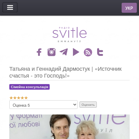
МЕНЮ
УКР
Татьяна и Геннадий Дармостук | «Источник
счастья - это Господь!»
Сімейна консультація
Р
П
е
о
й
ж
т
а
и
л
н
у
г
й