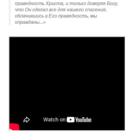
праведность Христа, и только доверяя Богу,
что Он сделал все для нашего спасения,
облачившись в Его праведность, мы
оправданы...»