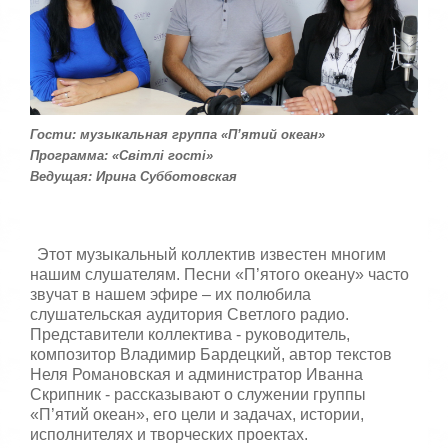
:
с
т
5
а
,
о
/
ц
е
5
н
Гости: музыкальная группа «П’ятий океан»
и
Программа: «Світлі гості»
т
Ведущая: Ирина Субботовская
е
Этот музыкальный коллектив известен многим
нашим слушателям. Песни «П’ятого океану» часто
звучат в нашем эфире – их полюбила
слушательская аудитория Светлого радио.
Представители коллектива - руководитель,
композитор Владимир Бардецкий, автор текстов
Неля Романовская и администратор Иванна
Скрипник - рассказывают о служении группы
«П’ятий океан», его цели и задачах, истории,
исполнителях и творческих проектах.