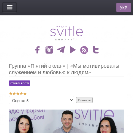
МЕНЮ
УКР
Группа «П’ятий океан» | «Мы мотивированы
служением и любовью к людям»
Світлі гості
Р
П
е
о
й
ж
т
а
и
л
н
у
г
й