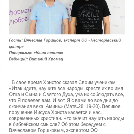
:
с
т
5
а
,
о
/
ц
е
5
н
Гость: Вячеслав Горшков, эксперт ОО «Несторівський
и
центр»
т
Программа: «Наша освіта»
е
Ведущий: Виталий Хромец
В свое время Христос сказал Своим ученикам:
«Итак идите, научите все народы, крестя их во имя
Отца и Сына и Святого Духа, уча их соблюдать все,
что Я повелел вам. И вот, Я с вами во все дни до
скончания века. Аминь» (Матв.28: 19-20). Великое
поручение Иисуса Христа касается и нас,
современных христиан. Что значит научить народы
в библейском смысле? Об этом беседуем с
Вячеславом Горшковым, экспертом ОО