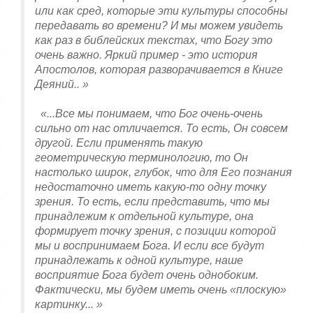
или как сред, которые эти культуры способны
передавать во времени? И мы можем увидеть
как раз в библейских текстах, что Богу это
очень важно. Яркий пример - это история
Апостолов, которая разворачивается в Книге
Деяний.. »
«...Все мы понимаем, что Бог очень-очень
сильно от нас отличается. То есть, Он совсем
другой. Если применять такую
геометрическую
терминологию
,
то
Он
настолько
широк
,
глубок
,
что
для
Его
познания
недостаточно
иметь
какую
-
то
одну
точку
зрения
.
То
есть
,
если
представить
,
что
мы
принадлежим
к
отдельной
культуре
,
она
формирует
точку зрения, с позиции которой
мы и воспринимаем Бога. И если все будут
принадлежать к одной культуре, наше
восприятие Бога будет очень однобоким.
Фактически, мы будем иметь очень «плоскую»
картинку... »