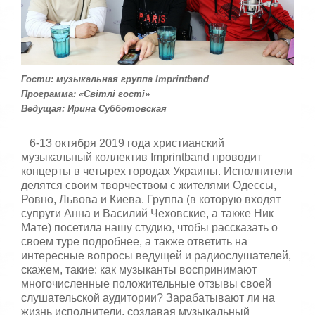
т
5
а
,
о
/
ц
е
5
н
Гости: музыкальная группа Imprintband
и
Программа: «Світлі гості»
т
Ведущая: Ирина Субботовская
е
6-13 октября 2019 года христианский
музыкальный коллектив Imprintband проводит
концерты в четырех городах Украины. Исполнители
делятся своим творчеством с жителями Одессы,
Ровно, Львова и Киева. Группа (в которую входят
супруги Анна и Василий Чеховские, а также Ник
Мате) посетила нашу студию, чтобы рассказать о
своем туре подробнее, а также ответить на
интересные вопросы ведущей и радиослушателей,
скажем, такие: как музыканты воспринимают
многочисленные положительные отзывы своей
слушательской аудитории? Зарабатывают ли на
жизнь исполнители, создавая музыкальный