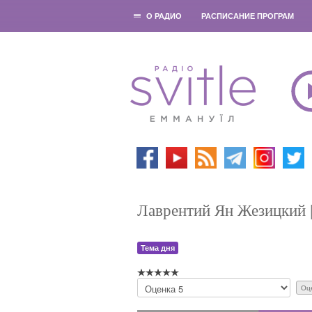
О РАДИО
РАСПИСАНИЕ ПРОГРАМ
Лаврентий Ян Жезицкий |
Тема дня
П
о
ж