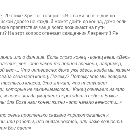
, 20 стихе Христос говорит: «Я с вами во все дни до
анской дороге не каждый может дойти до конца, даже если
Какие препятствия чаще всего возникают на пути
йти? На этот вопрос отвечает священник Лаврентий Ян
ршении или о финише. Есть слово конец - конец века. «Век»
олетие, век - это какой-то период времени, например,
ой век»... Что интересно: даже уже здесь, когда мы живем
 всегда означает конец. Почему? Потому что мы говорим:
 третьего класса. Это значит, что наступает
щи, которые не заканчиваются... Конец означает начало
 человек, когда умирает, переходит в небо, в Божье
ь: для Бога наш конец жизни - это начало вечности...»
 это очень простенько сказано «приготовиться к
и, или работы, или обязанностей, или даже вечности.
нам Бог дает»