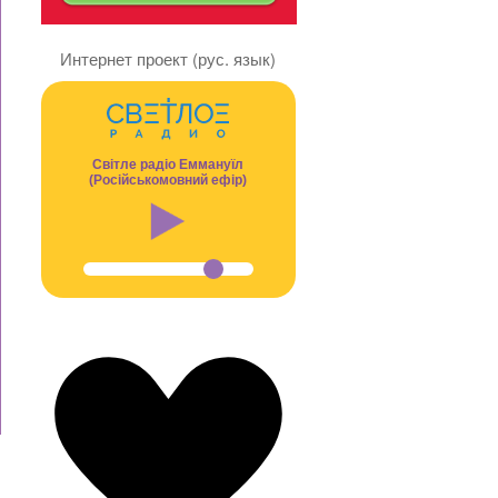
Интернет проект (рус. язык)
Світле радіо Еммануїл
(Російськомовний ефір)