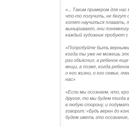
«... Таким примером для на
что-то получить, не бегут 
хотят научиться плавать, т
выныривают, они понемногу
каждый художник пробуют с 
«Попробуйте быть верными с
когда ты уже не можешь это
раз объяснил, а ребенок ещ
вещи, а позже, когда ребен
о его жизни, о его семье, о
нас»
«Если мы осознаем, что, к
другое, то мы будем тогда 
в любую сторону, и подумат
говорит: «Будь верен до кон
будем иметь это осознание,