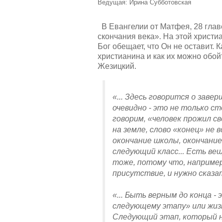
Ведущая: Ирина Субботовская
В Евангелии от Матфея, 28 главе
скончания века». На этой христи
Бог обещает, что Он не оставит. 
христианина и как их можно обо
Жезицкий.
«... Здесь говорится о заве
очевидно - это не только ст
говорим, «человек прожил св
на земле, слово «конец» не
окончание школы, окончание
следующий класс... Есть ве
тоже, потому что, например,
присутствие, и нужно сказат
«... Быть верным до конца -
следующему этапу» или жизн
Следующий этап, который 