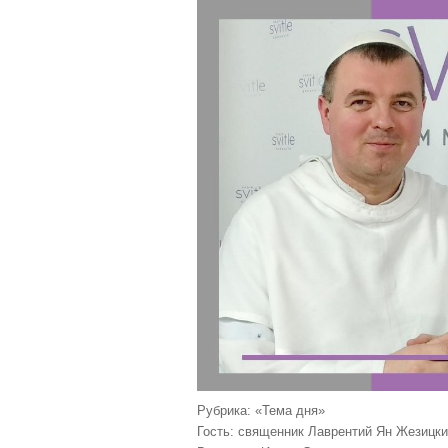
а
л
у
й
с
т
а
,
о
ц
е
н
и
т
е
Рубрика: «Тема дня»
Гость: священник Лаврентий Ян Жезицк