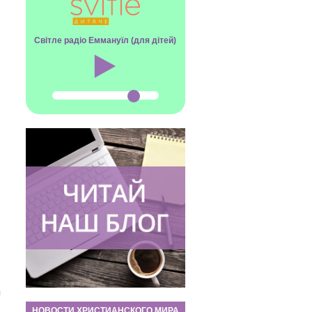
Світле радіо Еммануїл (для дітей)
НОВОСТИ ХРИСТИАНСКОГО МИРА