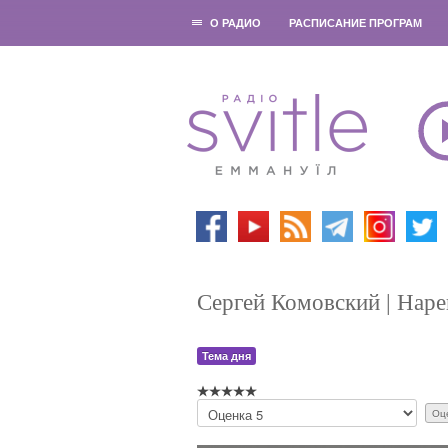
О РАДИО
РАСПИСАНИЕ ПРОГРАМ
Сергей Комовский | Наре
Тема дня
П
о
ж