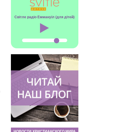
Світле радіо Еммануїл (для дітей)
НОВОСТИ ХРИСТИАНСКОГО МИРА