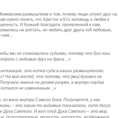
Комовским размышляем о том, почему люди сетуют друг на
 Нам нужно понять, что Христос и Его заповедь о любви к
ценность. И Божьей благодати, проявленной к нам,
тремились не роптать, но любить друг друга той любовью,
нам...
тобы мы не становились судьями, потому что Бог наш
отрели с любовью друг на друга…»
интонация, эта нотка суда в наших размышлениях,
? На мой взгляд, это потому, что [мы] духовно не
 Получали знания на уровне разума, а внутри сердце
м остался не измененным…»
, но мало внутри Самого Бога. Получается, у нас
жизни – это какие-то видимые показатели, хотя Иисус
де Духа Святого. И вот плод Духа Святого – это мир,
ие, долготерпение, верность, кротость, воздержание.