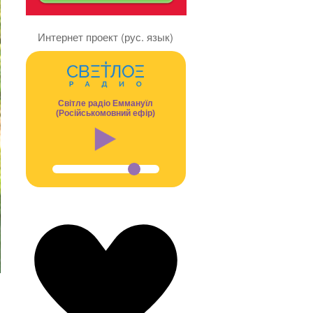
Интернет проект (рус. язык)
Світле радіо Еммануїл
(Російськомовний ефір)