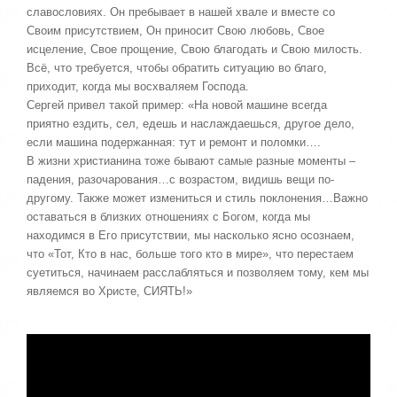
,
славословиях. Он пребывает в нашей хвале и вместе со
о
/
Своим присутствием, Он приносит Свою любовь, Свое
ц
исцеление, Свое прощение, Свою благодать и Свою милость.
е
5
Всё, что требуется, чтобы обратить ситуацию во благо,
н
и
приходит, когда мы восхваляем Господа.
т
Сергей привел такой пример: «На новой машине всегда
е
приятно ездить, сел, едешь и наслаждаешься, другое дело,
если машина подержанная: тут и ремонт и поломки….
В жизни христианина тоже бывают самые разные моменты –
падения, разочарования…с возрастом, видишь вещи по-
другому. Также может измениться и стиль поклонения…Важно
оставаться в близких отношениях с Богом, когда мы
находимся в Его присутствии, мы насколько ясно осознаем,
что «Тот, Кто в нас, больше того кто в мире», что перестаем
суетиться, начинаем расслабляться и позволяем тому, кем мы
являемся во Христе, СИЯТЬ!»