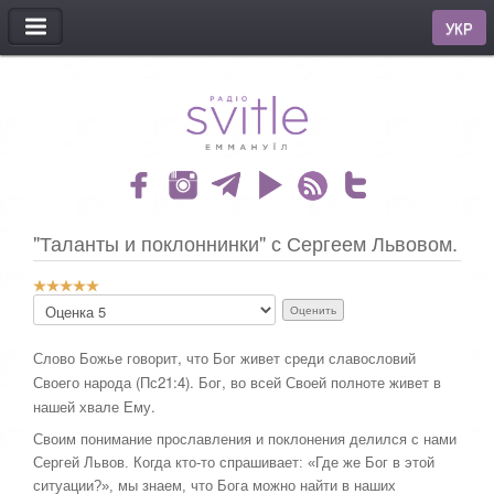
МЕНЮ
УКР
"Таланты и поклоннинки" с Сергеем Львовом.
Р
П
е
о
й
ж
т
Слово Божье говорит, что Бог живет среди славословий
а
и
Своего народа (Пс21:4). Бог, во всей Своей полноте живет в
л
н
у
нашей хвале Ему.
г
й
:
Своим понимание прославления и поклонения делился с нами
с
т
Сергей Львов. Когда кто-то спрашивает: «Где же Бог в этой
5
а
ситуации?», мы знаем, что Бога можно найти в наших