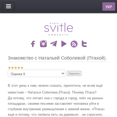
МЕНЮ
УКР
Знакомство с Натальей Соболевой (Птахой).
Р
П
е
о
й
ж
т
а
В этот день к нам, можно сказать, прилетела, не всем ещё
и
л
известная – Наталья Соболева (Птаха). Почему Птаха?
н
у
г
Да потому, что летает она с города в город, поёт на разных
й
:
площадках, своими песнями заставляет человека уйти в
с
т
глубокие внутренние размышления о земной жизни. «Птаха»
5
а
ещё и потому, что любила петь на деревьях…не спросили,