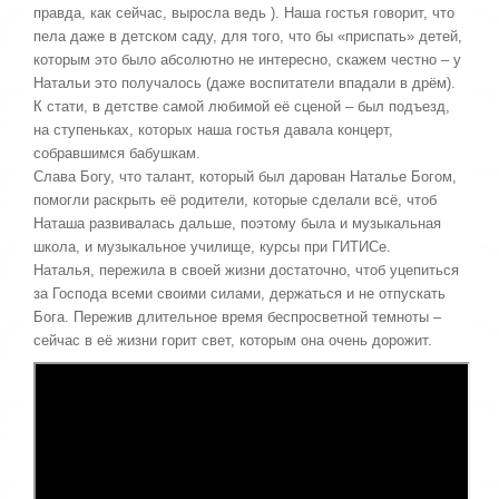
,
правда, как сейчас, выросла ведь ). Наша гостья говорит, что
о
/
пела даже в детском саду, для того, что бы «приспать» детей,
ц
которым это было абсолютно не интересно, скажем честно – у
е
5
Натальи это получалось (даже воспитатели впадали в дрём).
н
и
К стати, в детстве самой любимой её сценой – был подъезд,
т
на ступеньках, которых наша гостья давала концерт,
е
собравшимся бабушкам.
Слава Богу, что талант, который был дарован Наталье Богом,
помогли раскрыть её родители, которые сделали всё, чтоб
Наташа развивалась дальше, поэтому была и музыкальная
школа, и музыкальное училище, курсы при ГИТИСе.
Наталья, пережила в своей жизни достаточно, чтоб уцепиться
за Господа всеми своими силами, держаться и не отпускать
Бога. Пережив длительное время беспросветной темноты –
сейчас в её жизни горит свет, которым она очень дорожит.