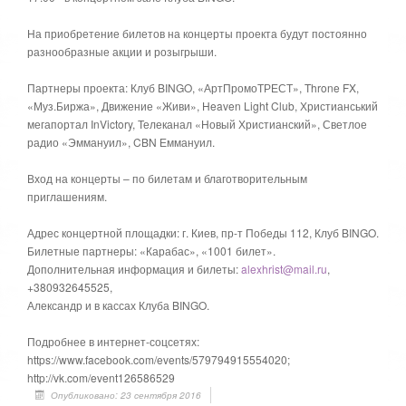
На приобретение билетов на концерты проекта будут постоянно
разнообразные акции и розыгрыши.
Партнеры проекта: Клуб BINGO, «АртПромоТРЕСТ», Throne FX,
«Муз.Биржа», Движение «Живи», Heaven Light Club, Христианський
мегапортал InVictory, Телеканал «Новый Христианский», Светлое
радио «Эммануил», CBN Еммануил.
Вход на концерты – по билетам и благотворительным
приглашениям.
Адрес концертной площадки: г. Киев, пр-т Победы 112, Клуб BINGO.
Билетные партнеры: «Карабас», «1001 билет».
Дополнительная информация и билеты:
alexhrist@mail.ru
,
+380932645525,
Александр и в кассах Клуба BINGO.
Подробнее в интернет-соцсетях:
https://www.facebook.com/events/579794915554020;
http://vk.com/event126586529
Опубликовано: 23 сентября 2016