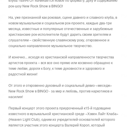
клуба «БИНГО» начинается новое по формату, духу и содержанию
рок-шоу New Rock Show в BINGO!
На, уже признанной как роковая, сцене давнего и славного клуба, в
новом музыкальном и социальном рок-проекте, каждые два-три
месяца, известные и популярные отечественные и зарубежные
христианские рок-исполнители будут дарить своим зрителям и
слушателям – свойственную славянскому року, откровенное и
социально-направленное музыкальное творчество.
И конечно... исходя из христианской направленности творчества
артистов проекта – вся все оно прямо или косвенно обращено к
теме любви, дороги к Богу, к теме духовности и здорового и
радостной жизни!
От этого и откровенно духовный и социальный девиз-«меседж»
New Rock Show в BINGO - за мир и любовь, против наркотиков и
насилия!
Первый концерт этого проекта приуроченный к15-й годовщине
известного в музыкальной христианской среде «Хэвен Лайт Клаба»
(Heaven Light Club), одним из учредителей-основателей которого
является участник этого концерта Валерий Короп, который