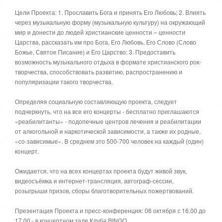
Цели Проекта: 1. Прославить Бога и принять Его Любовь; 2. Влиять
через музыкальную форму (музыкальную культуру) на окружающий
мир и донести до людей христианские ценности – ценности
Царства, рассказать им про Бога, Его Любовь, Его Слово (Слово
Божье, Святое Писание) и Его Царство; 3. Предоставить
возможность музыкального отдыха в формате христианского рок-
творчества, способствовать развитию, распространению и
популяризации такого творчества.
Определяя социальную составляющую проекта, следует
подчеркнуть, что на все его концерты - бесплатно приглашаются
«реабилитанты» - подопечные центров лечения и реабилитации
от алкогольной и наркотической зависимости, а также их родные,
«со-зависимые». В среднем это 500-700 человек на каждый (один)
концерт.
Ожидается, что на всех концертах проекта будут живой звук,
видеосъёмка и интернет-трансляция, автограф-сессии,
розыгрыши призов, сборы благотворительных пожертвований.
Презентация Проекта и пресс-конференция: 06 октября с 16.00 до
17.00 - в концертном зале Клуба BINGO.