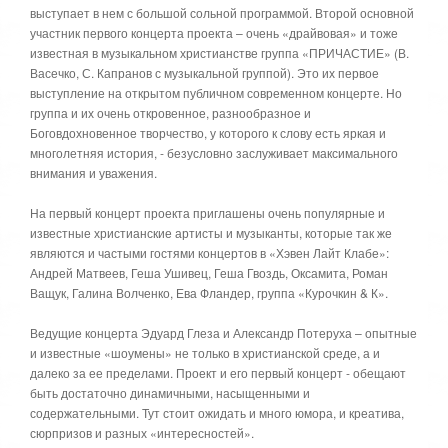
выступает в нем с большой сольной программой. Второй основной
участник первого концерта проекта – очень «драйвовая» и тоже
известная в музыкальном христианстве группа «ПРИЧАСТИЕ» (В.
Васечко, С. Капранов с музыкальной группой). Это их первое
выступление на открытом публичном современном концерте. Но
группа и их очень откровенное, разнообразное и
Боговдохновенное творчество, у которого к слову есть яркая и
многолетняя история, - безусловно заслуживает максимального
внимания и уважения.
На первый концерт проекта приглашены очень популярные и
известные христианские артисты и музыканты, которые так же
являются и частыми гостями концертов в «Хэвен Лайт Клабе»:
Андрей Матвеев, Геша Ушивец, Геша Гвоздь, Оксамита, Роман
Ващук, Галина Волченко, Ева Фландер, группа «Курочкин & К».
Ведущие концерта Эдуард Глеза и Александр Потеруха – опытные
и известные «шоумены» не только в христианской среде, а и
далеко за ее пределами. Проект и его первый концерт - обещают
быть достаточно динамичными, насыщенными и
содержательными. Тут стоит ожидать и много юмора, и креатива,
сюрпризов и разных «интересностей».