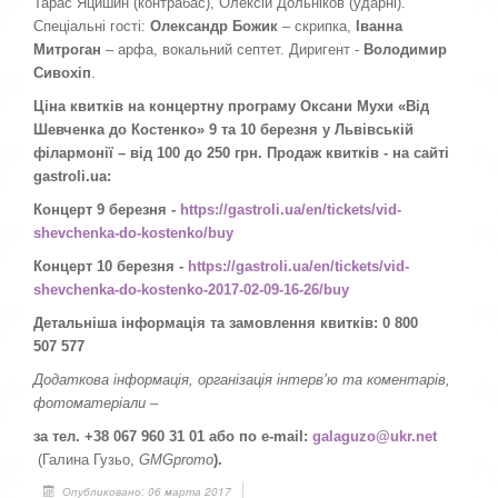
Тарас Яцишин (контрабас), Олексій Дольніков (ударні).
Спеціальні гості:
Олександр Божик
– скрипка,
Іванна
Митроган
– арфа, вокальний септет. Диригент -
Володимир
Сивохіп
.
Ціна квитків на концертну програму Оксани Мухи «Від
Шевченка до Костенко» 9 та 10 березня у Львівській
філармонії – від 100 до 250 грн. Продаж квитків - на сайті
gastroli.ua:
Концерт 9 березня -
https://gastroli.ua/en/tickets/vid-
shevchenka-do-kostenko/buy
Концерт 10 березня -
https://gastroli.ua/en/tickets/vid-
shevchenka-do-kostenko-2017-02-09-16-26/buy
Детальніша інформація та замовлення квитків: 0 800
507 577
Додаткова інформація, організація інтерв’ю та коментарів,
фотоматеріали –
за тел. +38 067 960 31 01 або по e-mail:
galaguzo@ukr.net
(Галина Гузьо,
GMGpromo
).
Опубликовано: 06 марта 2017