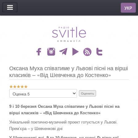
МЕНЮ
УКР
Оксана Муха співатиме у Львові пісні на вірші
класиків – «Від Шевченка до Костенко»
Р
П
е
о
й
ж
т
9 і 10 березня Оксана Муха співатиме у Львові пісні на
а
и
вірші класиків – «Від Шевченка до Костенко»
л
н
у
Унікальний поетично-музичний проект готується у Львові.
г
й
:
Прем’єра – у Шевченкові дні
с
т
У Шевченкові дні, 9 та 10 березня, на сцені Львівської