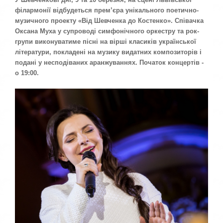
5
а
філармонії відбудеться прем’єра унікального поетично-
,
музичного проекту «Від Шевченка до Костенко». Співачка
о
/
Оксана Муха у супроводі симфонічного оркестру та рок-
ц
е
групи виконуватиме пісні на вірші класиків української
5
н
літератури, покладені на музику видатних композиторів і
и
подані у несподіваних аранжуваннях. Початок концертів -
т
о 19:00.
е