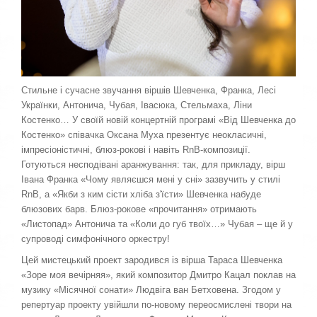
Стильне і сучасне звучання віршів Шевченка, Франка, Лесі
Українки, Антонича, Чубая, Івасюка, Стельмаха, Ліни
Костенко… У своїй новій концертній програмі «Від Шевченка до
Костенко» співачка Оксана Муха презентує неокласичні,
імпресіоністичні, блюз-рокові і навіть RnB-композиції.
Готуються несподівані аранжування: так, для прикладу, вірш
Івана Франка «Чому являєшся мені у сні» зазвучить у стилі
RnB, а «Якби з ким сісти хліба з'їсти» Шевченка набуде
блюзових барв. Блюз-рокове «прочитання» отримають
«Листопад» Антонича та «Коли до губ твоїх…» Чубая – ще й у
супроводі симфонічного оркестру!
Цей мистецький проект зародився із вірша Тараса Шевченка
«Зоре моя вечірняя», який композитор Дмитро Кацал поклав на
музику «Місячної сонати» Людвіга ван Бетховена. Згодом у
репертуар проекту увійшли по-новому переосмислені твори на