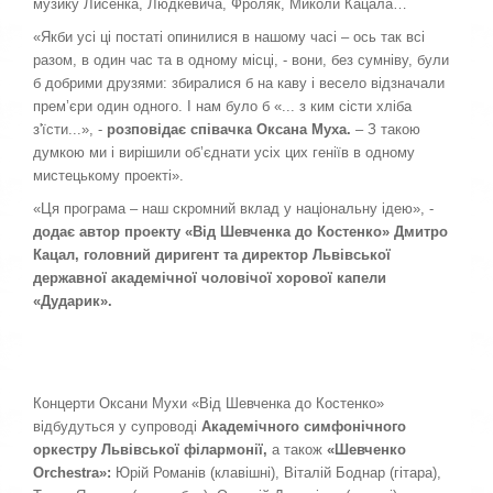
музику Лисенка, Людкевича, Фроляк, Миколи Кацала…
«Якби усі ці постаті опинилися в нашому часі – ось так всі
разом, в один час та в одному місці, - вони, без сумніву, були
б добрими друзями: збиралися б на каву і весело відзначали
прем’єри один одного. І нам було б «... з ким сісти хліба
з'їсти...», -
розповідає співачка Оксана Муха.
– З такою
думкою ми і вирішили об’єднати усіх цих геніїв в одному
мистецькому проекті».
«Ця програма – наш скромний вклад у національну ідею», -
додає автор проекту «Від Шевченка до Костенко» Дмитро
Кацал, головний диригент та директор Львівської
державної академічної чоловічої хорової капели
«Дударик».
Концерти Оксани Мухи «Від Шевченка до Костенко»
відбудуться у супроводі
Академічного симфонічного
оркестру Львівської філармонії,
а також
«Шевченко
Orchestra»:
Юрій Романів (клавішні), Віталій Боднар (гітара),