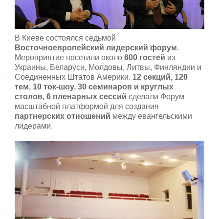
,
о
/
ц
е
5
В Киеве состоялся седьмой
н
и
Восточноевропейский лидерский форум
.
т
Мероприятие посетили около
600 гостей
из
е
Украины, Беларуси, Молдовы, Литвы, Финляндии и
Соединенных Штатов Америки.
12 секций, 120
тем, 10 ток-шоу, 30 семинаров и круглых
столов, 6 пленарных сессий
сделали Форум
масштабной платформой для создания
партнерских отношений
между евангельскими
лидерами.