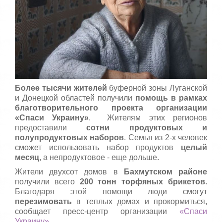
т
5
а
,
о
/
ц
е
5
н
и
т
е
Более тысячи жителей
буферной зоны Луганской
и Донецкой областей получили
помощь в рамках
благотворительного проекта организации
«Спаси Украину»
. Жителям этих регионов
предоставили
сотни продуктовых и
полупродуктовых наборов
. Семья из 2-х человек
сможет использовать набор продуктов
целый
месяц
, а непродуктовое - еще дольше.
Жители двухсот домов в
Бахмутском районе
получили всего
200 тонн торфяных брикетов
.
Благодаря этой помощи люди смогут
перезимовать
в теплых домах и прокормиться,
сообщает пресс-центр организации
«Спаси
Украину»
.