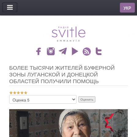
МЕНЮ
УКР
БОЛЕЕ ТЫСЯЧИ ЖИТЕЛЕЙ БУФЕРНОЙ
ЗОНЫ ЛУГАНСКОЙ И ДОНЕЦКОЙ
ОБЛАСТЕЙ ПОЛУЧИЛИ ПОМОЩЬ
Р
П
е
о
й
ж
т
а
и
л
н
у
г
й
:
с