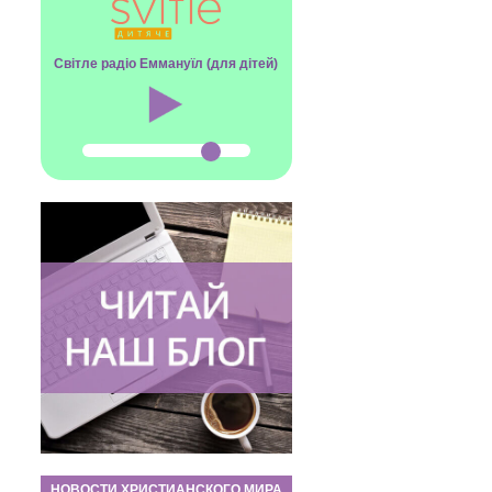
Світле радіо Еммануїл (для дітей)
НОВОСТИ ХРИСТИАНСКОГО МИРА