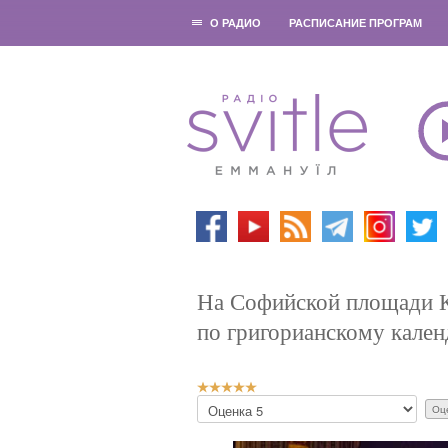
О РАДИО
РАСПИСАНИЕ ПРОГРАМ
На Софийской площади К
по григорианскому кале
Р
П
е
о
й
ж
т