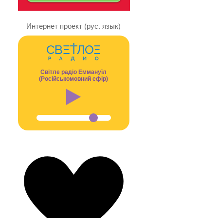
Интернет проект (рус. язык)
Світле радіо Еммануїл
(Російськомовний ефір)