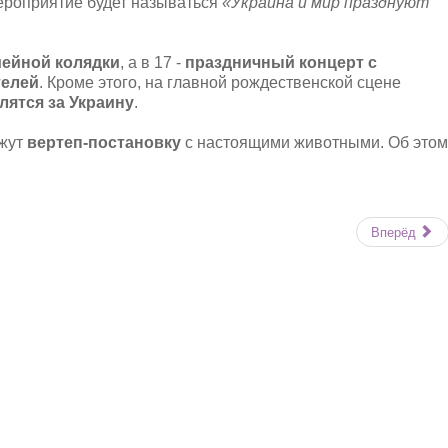
ероприятие будет называться
«Украина и мир празднуют
мейной колядки
, а в 17 -
праздничный концерт с
телей
. Кроме этого, на главной рождественской сцене
лятся за Украину
.
ажут
вертеп-постановку
с настоящими животными. Об этом
Вперёд