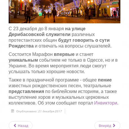
5
а
,
о
/
ц
е
5
С 23 декабря до 8 января
на улице
н
и
Дерибасовской служители
различных
т
протестантских общин
будут говорить о сути
е
Рождества
и отвечать на вопросы слушателей.
Состоится Марафон
впервые
и станет
уникальным
событием не только в Одессе, но и в
Украине. Во время мероприятия люди смогут
услышать только хорошие новости.
Также в праздничной программе - общее
пение
известных рождественских песен, театральные
представления
по библейским историям, а также
выступление хоров и музыкальных церковных
коллективов. Об этом сообщает портал
Инвиктори
.
Опубликовано: 21 декабря 2017
Назад
Вперёд