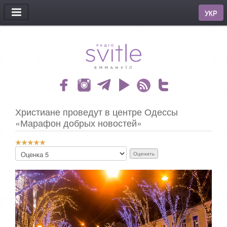
МЕНЮ
УКР
Христиане проведут в центре Одессы
«Марафон добрых новостей»
Р
П
е
о
й
ж
т
а
и
л
н
у
г
й
:
с
т