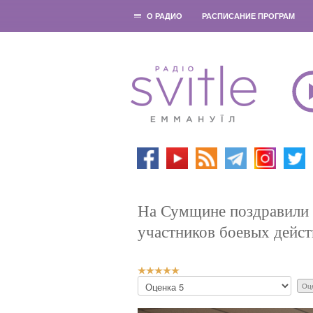
О РАДИО
РАСПИСАНИЕ ПРОГРАМ
На Сумщине поздравили 
участников боевых дейст
Р
П
е
о
й
ж
т