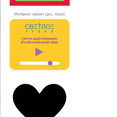
Интернет проект (рус. язык)
Світле радіо Еммануїл
(Російськомовний ефір)