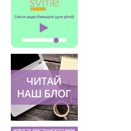
Світле радіо Еммануїл (для дітей)
НОВОСТИ ХРИСТИАНСКОГО МИРА