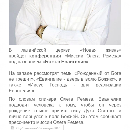
5
а
,
о
/
ц
е
5
н
и
т
е
В латвийской церкви «Новая жизнь»
пройдет
конференция
«Миссии Олега Ремеза»
под названием
«Божье Евангелие»
.
На западе рассмотрят темы «Рожденный от Бога
не грешит», «Евангелие - дверь в волю Божию», а
также «Иисус Господь - для реализации
Евангелия».
По словам спикера Олега Ремеза, Евангелие
подводит человека к тому, чтобы он через
рождение свыше принял силу Духа Святого и
лично вернулся к воле Божией. Об этом сообщает
пресс-центр миссии Олега Ремеза.
Опубликовано: 05 января 2018