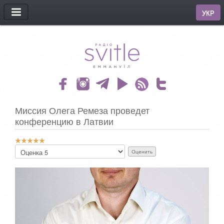
МЕНЮ
УКР
Миссия Олега Ремеза проведет
конференцию в Латвии
Р
П
е
о
й
ж
т
а
и
л
н
у
г
й
:
с
т