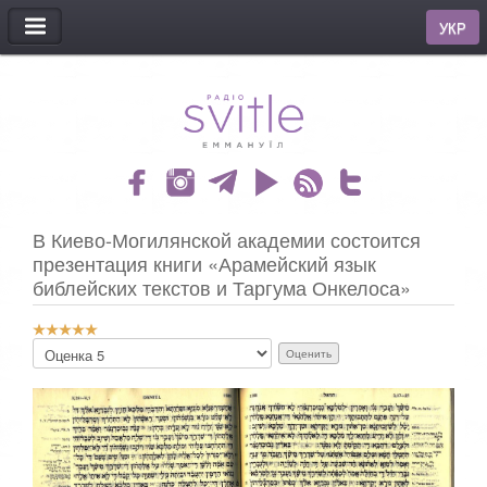
МЕНЮ
УКР
В Киево-Могилянской академии состоится
презентация книги «Арамейский язык
библейских текстов и Таргума Онкелоса»
Р
П
е
о
й
ж
т
а
и
л
н
у
г
й
:
с