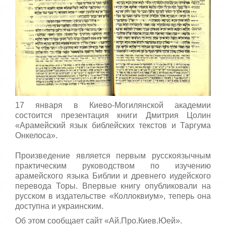
т
5
а
,
о
/
ц
е
5
н
и
т
е
17 января в Киево-Могилянской академии
состоится презентация книги Дмитрия Цолин
«Арамейский язык библейских текстов и Таргума
Онкелоса».
Произведение является первым русскоязычным
практическим руководством по изучению
арамейского языка Библии и древнего иудейского
перевода Торы. Впервые книгу опубликовали на
русском в издательстве «Коллоквиум», теперь она
доступна и украинским.
Об этом сообщает сайт «Ай.Про.Киев.Юей».