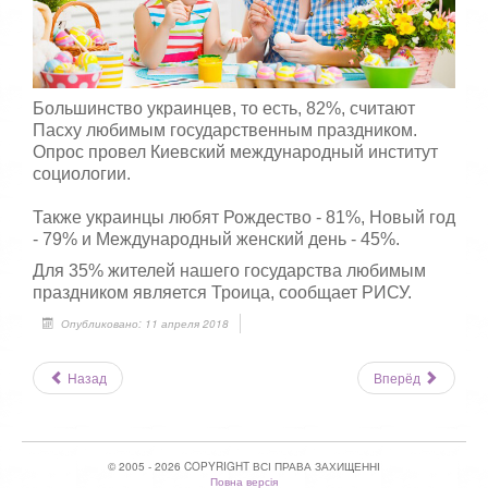
5
а
,
о
/
ц
е
5
Большинство украинцев, то есть, 82%, считают
н
и
Пасху любимым государственным праздником.
т
Опрос провел Киевский международный институт
е
социологии.
Также украинцы любят Рождество - 81%, Новый год
- 79% и Международный женский день - 45%.
Для 35% жителей нашего государства любимым
праздником является Троица, сообщает РИСУ.
Опубликовано: 11 апреля 2018
Назад
Вперёд
© 2005 - 2026 COPYRIGHT ВСІ ПРАВА ЗАХИЩЕННІ
Повна версія