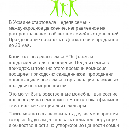
,
о
/
ц
е
5
В Украине стартовала Неделя семьи -
н
и
международное движение, направленное на
т
распространение в обществе семейных ценностей.
е
Празднование началось с Дня матери и продлится
до 20 мая.
Комиссия по делам семьи УГКЦ внесла
предложения для проведения Недели семьи в
приходах. В течение этого времени Комиссия
поощряет приходских священников, прородинни
организации и все семьи в организации различных
праздничных мероприятий.
Это могут быть родственные молебны, вынесение
проповедей на семейную тематику, показ фильмов,
тематические лекции или семинары.
Также можно организовывать другие мероприятия,
которые будут акцентировать внимание верующих
и общественности на утверждение ценности семьи