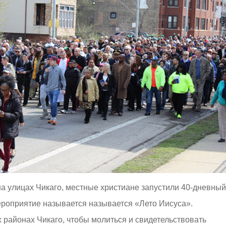
на улицах Чикаго, местные христиане запустили 40-дневный
роприятие называется называется «Лето Иисуса».
районах Чикаго, чтобы молиться и свидетельствовать