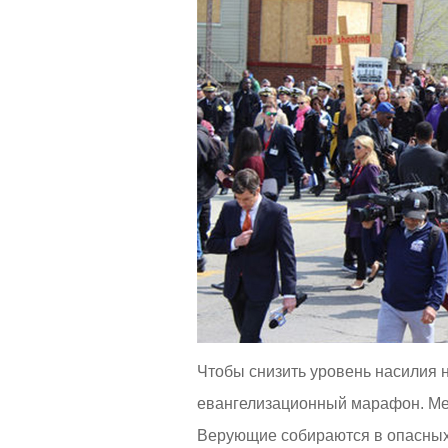
а
и
л
н
у
г
й
:
с
т
5
а
,
о
/
ц
е
5
н
и
т
е
Чтобы снизить уровень насилия 
евангелизационный марафон. Ме
Верующие собираются в опасных 