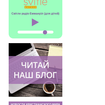
Світле радіо Еммануїл (для дітей)
НОВОСТИ ХРИСТИАНСКОГО МИРА