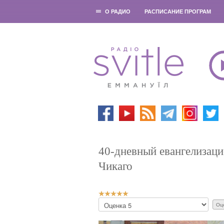
О РАДИО
РАСПИСАНИЕ ПРОГРАМ
40-дневный евангелизац
Чикаго
Р
П
е
о
й
ж
т