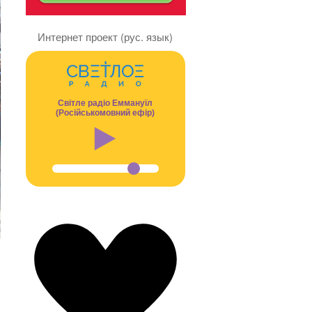
Интернет проект (рус. язык)
Світле радіо Еммануїл
(Російськомовний ефір)