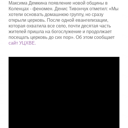
Максима Демкина появление новой общины в
Коленцах - феномен. Денис Тивончук отметил: «Мы
хотели основать домашнюю группу, но сразу
открыли церковь. После одной евангелизации,
которая охватила все село, почти десятая часть
жителей пришла на богослужение и продолжает
посещать церковь до сих пор». Об этом сообщает
сайт УЦХВЕ.