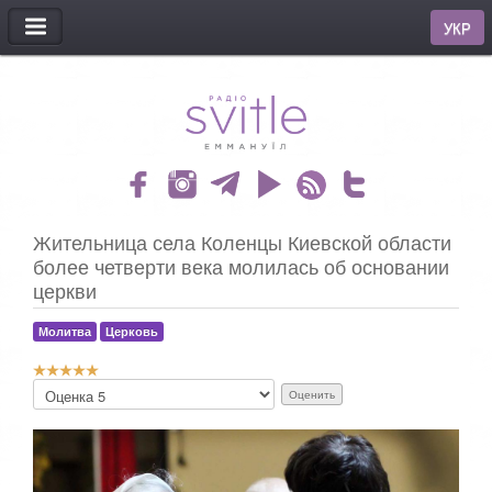
МЕНЮ
УКР
Жительница села Коленцы Киевской области
более четверти века молилась об основании
церкви
Молитва
Церковь
Р
П
е
о
й
ж
т
а
и
л
н
у