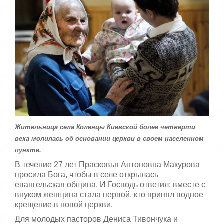
г
й
:
с
т
5
а
,
о
/
ц
е
5
н
и
т
е
Жительница села Коленцы Киевской более четверти
века молилась об основании церкви в своем населенном
пункте.
В течение 27 лет Прасковья Антоновна Макурова
просила Бога, чтобы в селе открылась
евангельская община. И Господь ответил: вместе с
внуком женщина стала первой, кто принял водное
крещение в новой церкви.
Для молодых пасторов Дениса Тивончука и