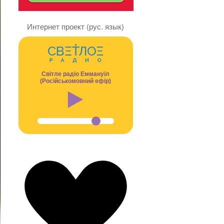
Интернет проект (рус. язык)
Світле радіо Еммануїл
(Російськомовний ефір)