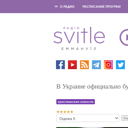
О РАДИО
РАСПИСАНИЕ ПРОГРАМ
В Украине официально бу
христианские новости
Р
П
е
о
й
ж