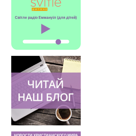
Світле радіо Еммануїл (для дітей)
НОВОСТИ ХРИСТИАНСКОГО МИРА