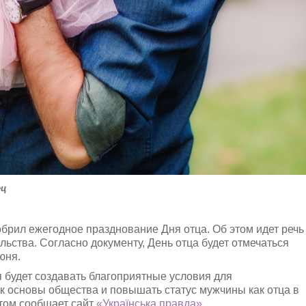
ец
рил ежегодное празднование Дня отца. Об этом идет речь
ельства. Согласно документу, День отца будет отмечаться
юня.
 будет создавать благоприятные условия для
ак основы общества и повышать статус мужчины как отца в
этом сообщает сайт
«Українська правда»
.