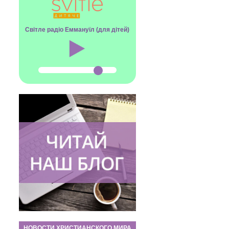
Світле радіо Еммануїл (для дітей)
НОВОСТИ ХРИСТИАНСКОГО МИРА