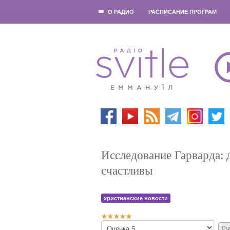
О РАДИО
РАСПИСАНИЕ ПРОГРАМ
Исследование Гарварда: 
счастливы
христианские новости
Р
П
е