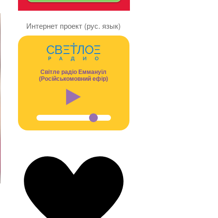
Интернет проект (рус. язык)
Світле радіо Еммануїл
(Російськомовний ефір)