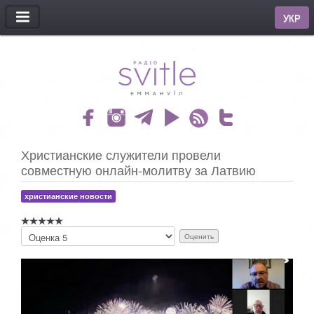
МЕНЮ
УКР
Христианские служители провели
совместную онлайн-молитву за Латвию
христианские новости
П
о
ж
а
л
у
й