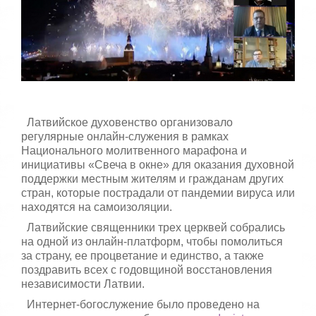
с
т
а
,
о
ц
е
н
и
т
Латвийское духовенство организовало
е
регулярные онлайн-служения в рамках
Национального молитвенного марафона и
инициативы «Свеча в окне» для оказания духовной
поддержки местным жителям и гражданам других
стран, которые пострадали от пандемии вируса или
находятся на самоизоляции.
Латвийские священники трех церквей собрались
на одной из онлайн-платформ, чтобы помолиться
за страну, ее процветание и единство, а также
поздравить всех с годовщиной восстановления
независимости Латвии.
Интернет-богослужение было проведено на