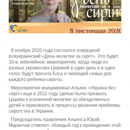
с
т
а
,
о
ц
е
н
и
т
8 ноября 2020 года состоится очередной
е
всеукраинский «День молитви за сиріт». Это будет
10-е, юбилейное, мероприятие, когда люди из
разных украинских Церквей в один день и в один
голос будут просить Бога о любящей семье для
каждого ребенка-сироты.
Мероприятие инициировал Альянс «Україна без
сиріт» еще в 2011 году. Целью было призвать
Церкви к усиленной молитве за обездоленных
детей и привлекать в процессы решения проблемы
сиротства в Украине.
Председатель правления Альянса Юрий
Маринчак отметил: «Каждый год к проведению этой