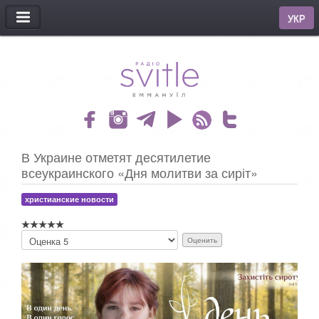
МЕНЮ
УКР
В Украине отметят десятилетие
всеукраинского «Дня молитви за сиріт»
христианские новости
П
о
ж
а
л
у
й