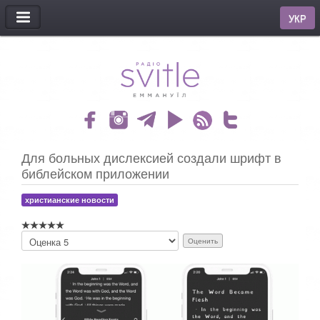
МЕНЮ
УКР
Для больных дислексией создали шрифт в
библейском приложении
христианские новости
П
о
ж
а
л
у
й