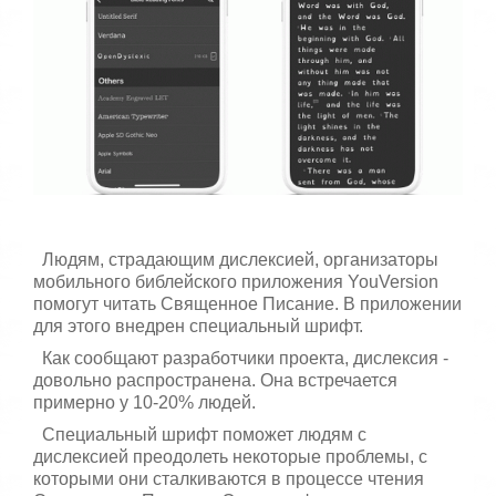
с
т
а
,
о
ц
е
н
и
т
е
Людям, страдающим дислексией, организаторы
мобильного библейского приложения YouVersion
помогут читать Священное Писание. В приложении
для этого внедрен специальный шрифт.
Как сообщают разработчики проекта, дислексия -
довольно распространена. Она встречается
примерно у 10-20% людей.
Специальный шрифт поможет людям с
дислексией преодолеть некоторые проблемы, с
которыми они сталкиваются в процессе чтения