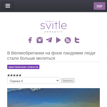
МЕНЮ
УКР
В Великобритании на фоне пандемии люди
стали больше молиться
христианские новости
П
о
ж
а
л
у
й