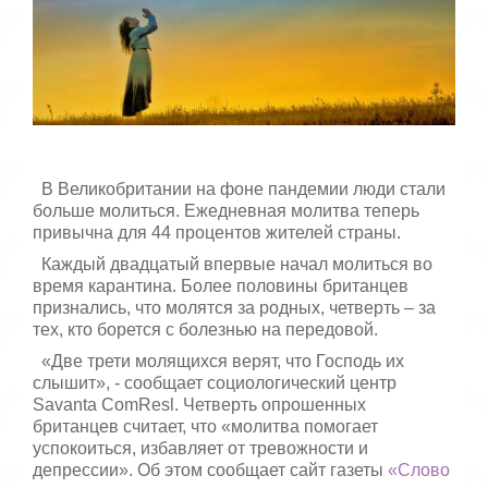
с
т
а
,
о
ц
е
н
и
т
В Великобритании на фоне пандемии люди стали
е
больше молиться. Ежедневная молитва теперь
привычна для 44 процентов жителей страны.
Каждый двадцатый впервые начал молиться во
время карантина. Более половины британцев
признались, что молятся за родных, четверть – за
тех, кто борется с болезнью на передовой.
«Две трети молящихся верят, что Господь их
слышит», - сообщает социологический центр
Savanta ComResl. Четверть опрошенных
британцев считает, что «молитва помогает
успокоиться, избавляет от тревожности и
депрессии». Об этом сообщает сайт газеты
«Слово