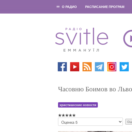
О РАДИО
РАСПИСАНИЕ ПРОГРАМ
Часовню Боимов во Львов
христианские новости
П
о
ж