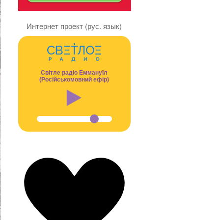
Интернет проект (рус. язык)
Світле радіо Еммануїл
(Російськомовний ефір)