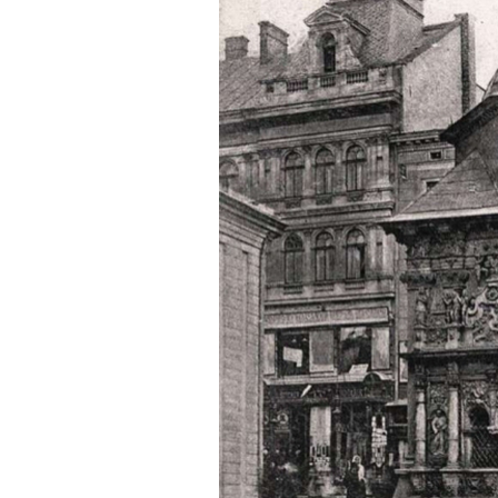
а
л
у
й
с
т
а
,
о
ц
е
н
и
т
е