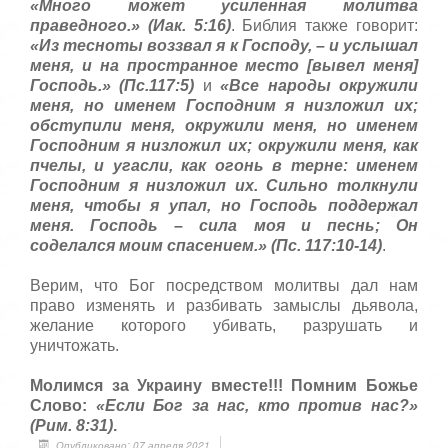
«Много может усиленная молитва
праведного.» (Иак. 5:16)
. Библия также говорит:
«Из тесноты воззвал я к Господу, – и услышал
меня, и на пространное место [вывел меня]
Господь.» (Пс.117:5)
и
«Все народы окружили
меня, но именем Господним я низложил их;
обступили меня, окружили меня, но именем
Господним я низложил их; окружили меня, как
пчелы, и угасли, как огонь в терне: именем
Господним я низложил их. Сильно толкнули
меня, чтобы я упал, но Господь поддержал
меня. Господь – сила моя и песнь; Он
соделался моим спасением.» (Пс. 117:10-14)
.
Верим, что Бог посредством молитвы дал нам
право изменять и разбивать замыслы дьявола,
желание которого убивать, разрушать и
уничтожать.
Молимся за Украину вместе!!! Помним Божье
Слово:
«Если Бог за нас, кто против нас?»
(Рим. 8:31)
.
Опубликовано: 07 апреля 2021