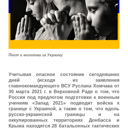
с
т
а
,
о
ц
е
н
и
т
е
Пост и молитва за Украину
Учитывая опасное состояние сегодняшних
дней (исходя из заявления
главнокомандующего ВСУ Руслана Хомчака от
30 марта 2021 г. в Верховной Раде о том, что
Россия под предлогом подготовки к военным
учениям «Запад 2021» подводит войска к
границе с Украиной, а также о том, что вдоль
русско-украинской границы и на
оккупированных территориях Донбасса и
Крыма находятся 28 батальонных тактических