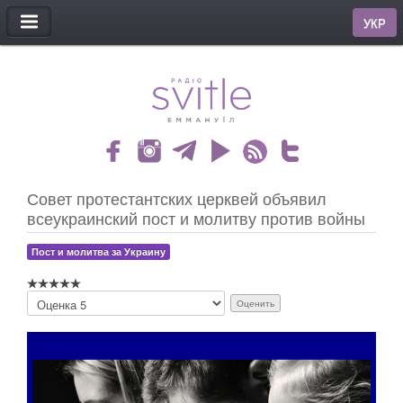
МЕНЮ
УКР
Совет протестантских церквей объявил
всеукраинский пост и молитву против войны
Пост и молитва за Украину
П
о
ж
а
л
у
й