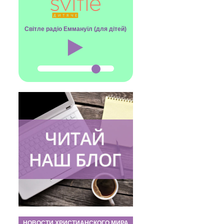
Світле радіо Еммануїл (для дітей)
НОВОСТИ ХРИСТИАНСКОГО МИРА