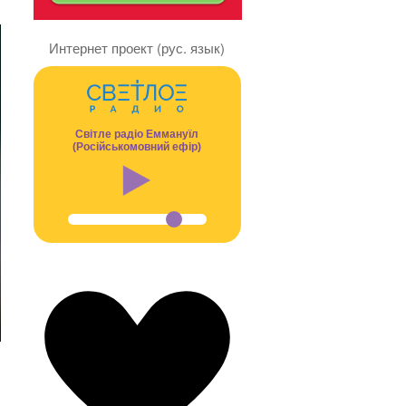
Интернет проект (рус. язык)
Світле радіо Еммануїл
(Російськомовний ефір)