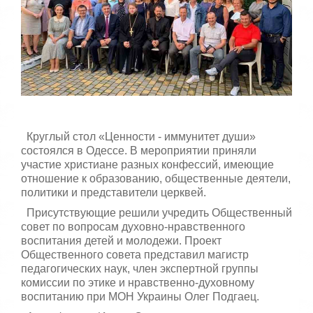
й
с
т
а
,
о
ц
е
н
и
т
Круглый стол «Ценности - иммунитет души»
е
состоялся в Одессе. В мероприятии приняли
участие христиане разных конфессий, имеющие
отношение к образованию, общественные деятели,
политики и представители церквей.
Присутствующие решили учредить Общественный
совет по вопросам духовно-нравственного
воспитания детей и молодежи. Проект
Общественного совета представил магистр
педагогических наук, член экспертной группы
комиссии по этике и нравственно-духовному
воспитанию при МОН Украины Олег Подгаец.