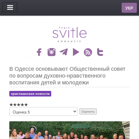
МЕНЮ
УКР
В Одессе основывают Общественный совет
по вопросам духовно-нравственного
воспитания детей и молодежи
христианские новости
П
о
ж
а
л
у