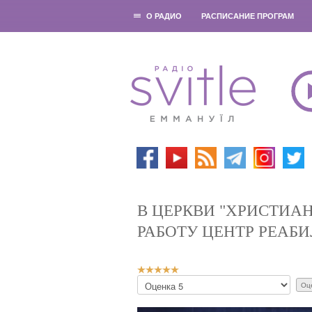
О РАДИО
РАСПИСАНИЕ ПРОГРАМ
В ЦЕРКВИ "ХРИСТИА
РАБОТУ ЦЕНТР РЕАБ
Р
П
е
о
й
ж
т