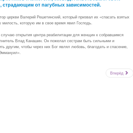
, страдающим от пагубных зависимостей.
ор церкви Валерий Решетинский, который призвал их «спасать взятых
у милость, которую им в свое время явил Господь.
о случаю открытия центра реабилитации для женщин к собравшимся
олнитель Влад Канашин. Он пожелал сестрам быть сильными и
ь другим, чтобы через них Бог являл любовь, благодать и спасение,
«Эммануил».
Вперёд