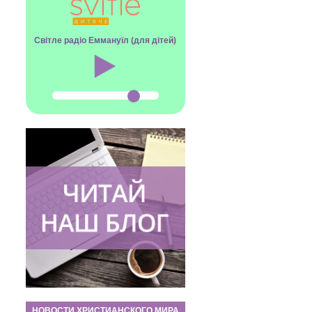
Світле радіо Еммануїл (для дітей)
НОВОСТИ ХРИСТИАНСКОГО МИРА