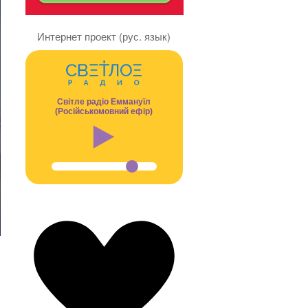
Интернет проект (рус. язык)
Світле радіо Еммануїл
(Російськомовний ефір)