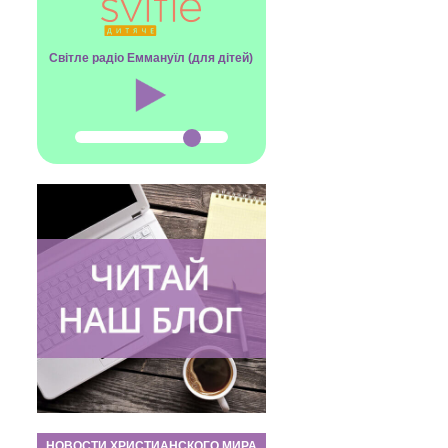
Світле радіо Еммануїл (для дітей)
НОВОСТИ ХРИСТИАНСКОГО МИРА