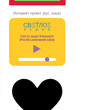
Интернет проект (рус. язык)
Світле радіо Еммануїл
(Російськомовний ефір)