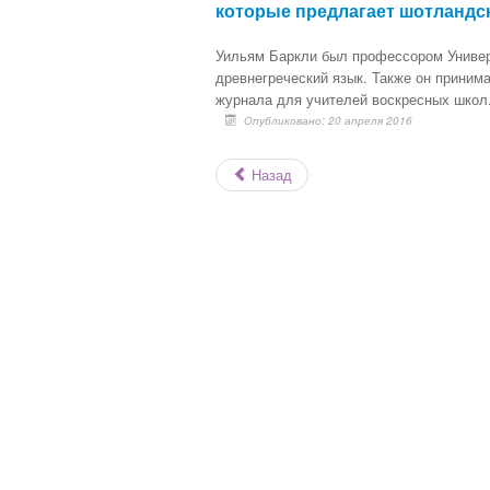
которые предлагает шотландс
Уильям Баркли был профессором Универс
древнегреческий язык. Также он приним
журнала для учителей воскресных школ
Опубликовано: 20 апреля 2016
Назад