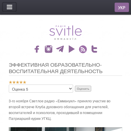
МЕНЮ
УКР
ЭФФЕКТИВНАЯ ОБРАЗОВАТЕЛЬНО-
ВОСПИТАТЕЛЬНАЯ ДЕЯТЕЛЬНОСТЬ
Р
П
е
о
й
ж
т
3-го ноября Светлое радио «Еммануил» приняло участие во
а
и
второй встрече Клуба духовного обогащения для учителей,
л
н
воспитателей и психологов, проходившей в помещении
у
г
й
Патриаршей курии УГКЦ.
:
с
т