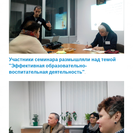
5
а
,
о
/
ц
е
5
н
и
т
е
Участники семинара размышляли над темой
"Эффективная образовательно-
воспитательная деятельность"
.