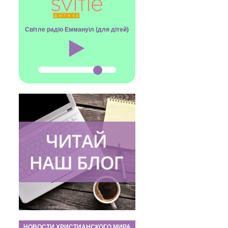
Світле радіо Еммануїл (для дітей)
НОВОСТИ ХРИСТИАНСКОГО МИРА