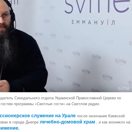
едатель Синодального отдела Украинской Православной Церкви по
 гостем программы «Светлые гости» на Светлом радио.
ссионерское служение на Урале
после окончания Киевской
лечебно-домовой храм
ован в городе Днепре
, и как возникло на
вижение.