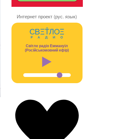
Интернет проект (рус. язык)
Світле радіо Еммануїл
(Російськомовний ефір)