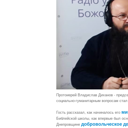
н
у
г
й
:
с
т
5
а
,
о
/
ц
е
5
н
и
т
е
Протоиерей Владислав Диханов - предс
социально-гуманитарным вопросам стал
ми
Гость рассказал, как начиналось его
Библейской школы, как впервые был осн
добровольческое д
Днепровщине