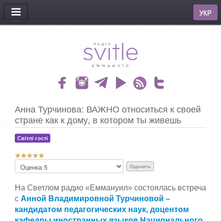
МЕНЮ
УКР
Анна Турчинова: ВАЖНО относиться к своей
стране как к дому, в котором ты живешь
Світлі гості
Р
П
е
о
й
ж
т
На Светлом радио «Еммануил» состоялась встреча
а
и
л
с
Анной Владимировной Турчиновой –
н
у
кандидатом педагогических наук, доцентом
г
й
кафедры иностранных языков Национального