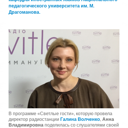
:
с
педагогического университета им. М.
т
Драгоманова.
5
а
,
о
/
ц
е
5
н
и
т
е
В программе «Светлые гости», которую провела
директор радиостанции
Галина Волченко
,
Анна
Владимировна
поделилась со слушателями своей