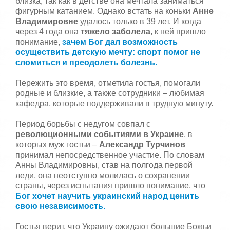
близка, так как в детстве она мечтала заниматься
фигурным катанием. Однако встать на коньки
Анне
Владимировне
удалось только в 39 лет. И когда
через 4 года она
тяжело заболела
, к ней пришло
понимание,
зачем Бог дал возможность
осуществить детскую мечту: спорт помог не
сломиться и преодолеть болезнь.
Пережить это время, отметила гостья, помогали
родные и близкие, а также сотрудники – любимая
кафедра, которые поддерживали в трудную минуту.
Период борьбы с недугом совпал с
революционными событиями в Украине
, в
которых муж гостьи –
Александр Турчинов
принимал непосредственное участие. По словам
Анны Владимировны, став на полгода первой
леди, она неотступно молилась о сохранении
страны, через испытания пришло понимание, что
Бог хочет научить украинский народ ценить
свою независимость.
Гостья верит, что Украину ожидают большие Божьи