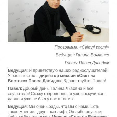
г
й
:
с
т
5
а
,
о
/
ц
е
5
н
и
Программа: «Світлі гості»
т
е
Ведущая: Галина Волченко
Гость: Павел Давидюк
Ведущая
: Я приветствую наших радиослушателей!
У нас в гостях –
директор миссии «Свет на
Востоке» Павел Давидюк
. Здравствуйте, Павел!
Павел
: Добрый день, Галина Львовна и все
слушатели! Скажу откровенно, я уже соскучился -
давно я уже не был у вас в гостях.
Ведущая
: Мы очень рады, что Вы с нами. Есть
такое мнение: друг – как лифт. Он либо опускает
тебя, либо поднимает.
Миссия «Свет на Востоке»