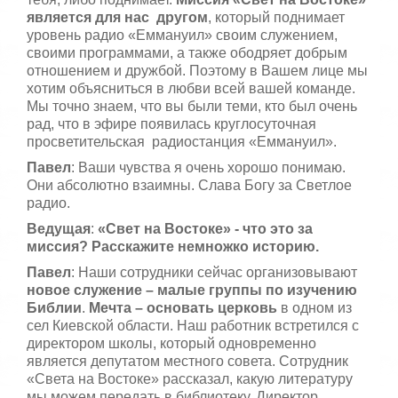
является для нас другом
, который поднимает
уровень радио «Еммануил» своим служением,
своими программами, а также ободряет добрым
отношением и дружбой. Поэтому в Вашем лице мы
хотим объясниться в любви всей вашей команде.
Мы точно знаем, что вы были теми, кто был очень
рад, что в эфире появилась круглосуточная
просветительская радиостанция «Еммануил».
Павел
: Ваши чувства я очень хорошо понимаю.
Они абсолютно взаимны. Слава Богу за Светлое
радио.
Ведущая
:
«Свет на Востоке» - что это за
миссия? Расскажите немножко историю.
Павел
: Наши сотрудники сейчас организовывают
новое служение – малые группы по изучению
Библии
.
Мечта – основать церковь
в одном из
сел Киевской области. Наш работник встретился с
директором школы, который одновременно
является депутатом местного совета. Сотрудник
«Света на Востоке» рассказал, какую литературу
мы можем передать в библиотеку. Директор