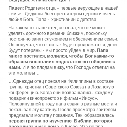
Павел
: Родители отца – первые верующие в нашей
семье. Дедушка был пресвитером церкви и очень
любил Бога. Папа - христианин с детства.
На каком-то этапе отец осознал, что не может
уделять должного времени близким, поскольку
постоянно занят служением и обеспечением семьи.
Он подумал, что если так будет продолжаться, дети
будут потеряны - мы просто уйдем в мир.
Папа
много постился, молился, чтобы Бог каким-то
образом восполнил недостаток его общения с
нами.
И я по плодам вижу, что Господь ответил на
эти молитвы…
…Однажды отец поехал на Филиппины в составе
группы христиан Советского Союза на Лозанскую
конференцию. Когда они возвращались, каждому
подарили кинопроектор и фильм «Иисус».
Половину дней в году папа ездил в разные места и
показывал эту картину. После просмотра зрителям
предлагали молитву покаяния. Так образовалась
первая группа по изучению Библии
,
которая
проходила у нас дома
, в Киеве. Эта группа