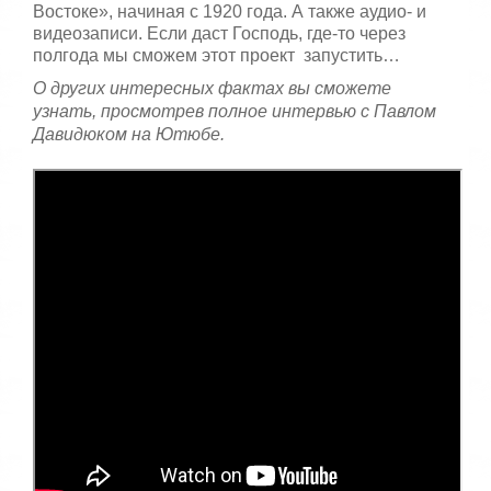
Востоке», начиная с 1920 года. А также аудио- и
видеозаписи. Если даст Господь, где-то через
полгода мы сможем этот проект запустить…
О других интересных фактах вы сможете
узнать, просмотрев полное интервью с Павлом
Давидюком на Ютюбе.