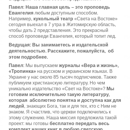
Павел
:
Наша главная цель – это проповедь
Евангелия
любым доступным способом.
Например,
кукольный театр
«Света на Востоке»
сегодня выехал в 7 утра в Житомирскую область,
чтобы дать 2 представления. Это прекрасный
способ проповеди Евангелия, который топит лед.
Ведущая: Вы занимаетесь и издательской
деятельностью. Расскажите, пожалуйста, об
этом подробнее.
Павел
: Мы выпускаем
журналы «Вера и жизнь»,
«Тропинка»
на русском и украинском языках. В
Украине у нас около 85 тысяч подписчиков. Также
публикуем христианскую литературу. Но чем
уникально издательство «Свет на Востоке»?
Мы
готовим исключительно такую литературу,
которая абсолютно понятна и доступна как для
людей
, знающих Бога, так и для тех, кто с Ним не
знаком. Я счастлив, что церкви подключились к
этому служению. Наша миссия предложила такой
проект: мы готовы
бесплатно
передать весь
комплект наших книг в любую светскую