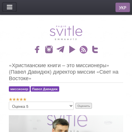
МЕНЮ
УКР
«Христианские книги – это миссионеры»
(Павел Давидюк) директор миссии «Свет на
Востоке»
миссионер
Павел Давидюк
Р
П
е
о
й
ж
т
а
и
л
н
у